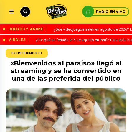
RADIO EN VIVO
JUEGOS Y ANIME
¿Qué videojuegos salen en agosto de 2026? 
VIRALES
¿Por qué es feriado el 6 de agosto en Perú? Esta es la his
ENTRETENIMIENTO
«Bienvenidos al paraíso» llegó al
streaming y se ha convertido en
una de las preferida del público