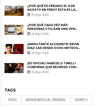
¿POR QUÉ ES FERIADO EL 6 DE
AGOSTO EN PERÚ? ESTA ES LA
HISTORIA
05 Ago 2026
¿POR QUÉ CADA VEZ MÁS
PERSONAS UTILIZAN UNA VPN
PARA PROTEGER SU
05 Ago 2026
PRIVACIDAD?
¡IMPACTANTE ACCIDENTE! KEVIN
DÍAZ CAE DESDE OCHO METROS
EN “ESTO ES GUERRA” Y GENERA
05 Ago 2026
PREOCUPACIÓN
¡ES OFICIAL! MARCELO TINELLI
CONFIRMA QUE REGRESÓ CON
MILETT FIGUEROA: “EL AMOR
05 Ago 2026
PUDO MÁS”
TAGS
PERÚ
BIENVENIDOS AL PARAÍSO
DISNEY+