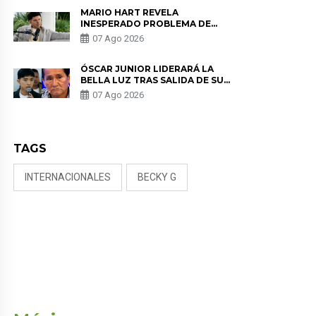
MARIO HART REVELA
INESPERADO PROBLEMA DE
SALUD ANTES DE SEPARARSE DE
07 Ago 2026
KORINA: “ME ENCONTRARON UN
TUMOR”
ÓSCAR JUNIOR LIDERARÁ LA
BELLA LUZ TRAS SALIDA DE SU
PADRE POR POLÉMICA CON
07 Ago 2026
NALDY SALDAÑA
TAGS
INTERNACIONALES
BECKY G