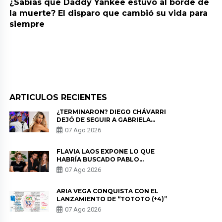
¿Sabías que Daddy Yankee estuvo al borde de
la muerte? El disparo que cambió su vida para
siempre
ARTICULOS RECIENTES
¿TERMINARON? DIEGO CHÁVARRI
DEJÓ DE SEGUIR A GABRIELA
HERRERA Y ANUNCIA SU SALIDA
07 Ago 2026
DE PÓDCAST
FLAVIA LAOS EXPONE LO QUE
HABRÍA BUSCADO PABLO
HEREDIA CON ALE FULLER: “UNA
07 Ago 2026
DE LAS PARTES QUERÍA EL
REMEMBER”
ARIA VEGA CONQUISTA CON EL
LANZAMIENTO DE “TOTOTO (+4)”
07 Ago 2026