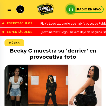
RADIO EN VIVO
ESPECTÁCULOS
Flavia Laos expone lo que habría buscado Pablo 
ESPECTÁCULOS
¿Terminaron? Diego Chávarri dejó de seguir a Ga
MÚSICA
Becky G muestra su ‘derrier’ en
provocativa foto