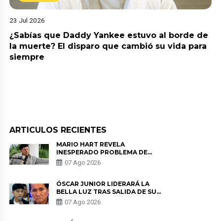
23 Jul 2026
¿Sabías que Daddy Yankee estuvo al borde de
la muerte? El disparo que cambió su vida para
siempre
ARTICULOS RECIENTES
MARIO HART REVELA
INESPERADO PROBLEMA DE
SALUD ANTES DE SEPARARSE DE
07 Ago 2026
KORINA: “ME ENCONTRARON UN
TUMOR”
ÓSCAR JUNIOR LIDERARÁ LA
BELLA LUZ TRAS SALIDA DE SU
PADRE POR POLÉMICA CON
07 Ago 2026
NALDY SALDAÑA