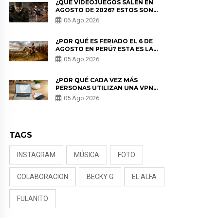
¿QUÉ VIDEOJUEGOS SALEN EN
AGOSTO DE 2026? ESTOS SON
LOS ESTRENOS MÁS ESPERADOS
06 Ago 2026
¿POR QUÉ ES FERIADO EL 6 DE
AGOSTO EN PERÚ? ESTA ES LA
HISTORIA
05 Ago 2026
¿POR QUÉ CADA VEZ MÁS
PERSONAS UTILIZAN UNA VPN
PARA PROTEGER SU
05 Ago 2026
PRIVACIDAD?
TAGS
INSTAGRAM
MÚSICA
FOTO
COLABORACION
BECKY G
EL ALFA
FULANITO