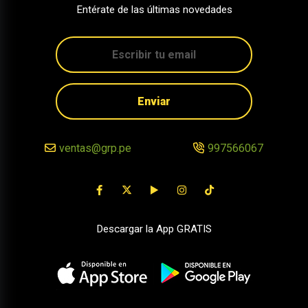
Entérate de las últimas novedades
Enviar
ventas@grp.pe
997566067
Descargar la App GRATIS