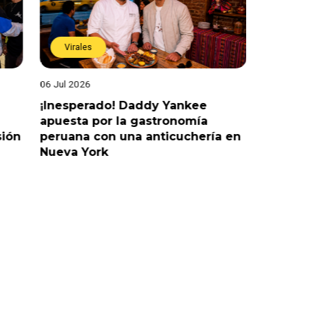
Virales
Virales
06 Jul 2026
25 Jun 202
¡Inesperado! Daddy Yankee
¡Juntos 
apuesta por la gastronomía
reaccion
sión
peruana con una anticuchería en
ante de
Nueva York