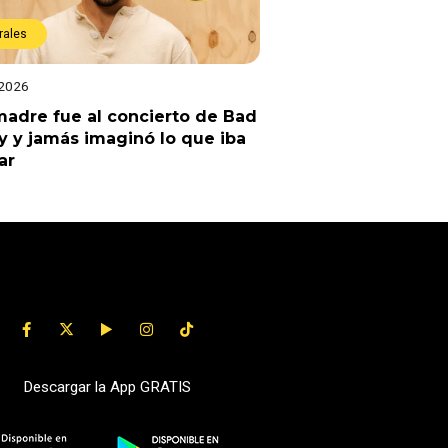
rales
 2026
adre fue al concierto de Bad
 y jamás imaginó lo que iba
ar
Descargar la App GRATIS