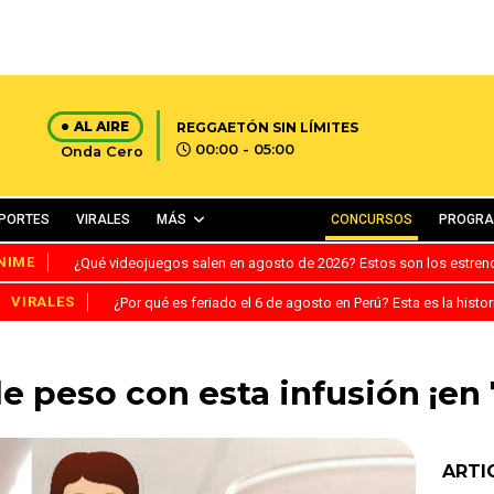
AL AIRE
REGGAETÓN SIN LÍMITES
00:00 - 05:00
Onda Cero
PORTES
VIRALES
MÁS
CONCURSOS
PROGR
NIME
¿Qué videojuegos salen en agosto de 2026? Estos son los estre
VIRALES
¿Por qué es feriado el 6 de agosto en Perú? Esta es la histor
e peso con esta infusión ¡en 
ARTI