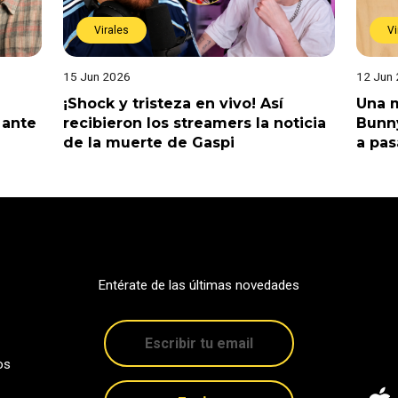
Virales
Vi
15 Jun 2026
12 Jun
¡Shock y tristeza en vivo! Así
Una m
 ante
recibieron los streamers la noticia
Bunny
de la muerte de Gaspi
a pas
Entérate de las últimas novedades
os