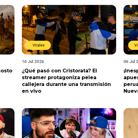
Virales
Vi
16 Jul 2026
06 Jul 
gosto
¿Qué pasó con Cristorata? El
¡Ine
streamer protagoniza pelea
apues
callejera durante una transmisión
perua
en vivo
Nuev