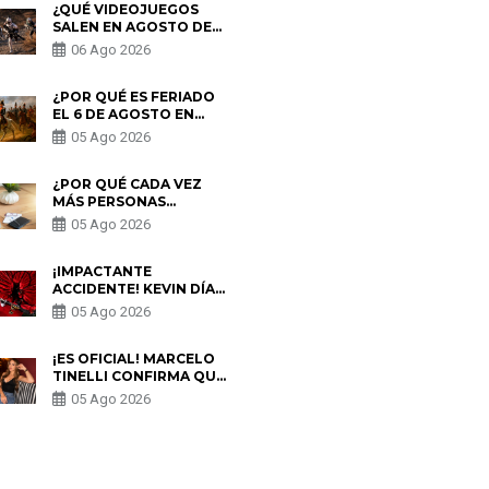
¿QUÉ VIDEOJUEGOS
SALEN EN AGOSTO DE
2026? ESTOS SON LOS
06 Ago 2026
ESTRENOS MÁS
ESPERADOS
¿POR QUÉ ES FERIADO
EL 6 DE AGOSTO EN
PERÚ? ESTA ES LA
05 Ago 2026
HISTORIA
¿POR QUÉ CADA VEZ
MÁS PERSONAS
UTILIZAN UNA VPN
05 Ago 2026
PARA PROTEGER SU
PRIVACIDAD?
¡IMPACTANTE
ACCIDENTE! KEVIN DÍAZ
CAE DESDE OCHO
05 Ago 2026
METROS EN “ESTO ES
GUERRA” Y GENERA
PREOCUPACIÓN
¡ES OFICIAL! MARCELO
TINELLI CONFIRMA QUE
REGRESÓ CON MILETT
05 Ago 2026
FIGUEROA: “EL AMOR
PUDO MÁS”
S