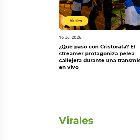
Virales
16 Jul 2026
riado el 6 de
¿Qué pasó con Cristorata? El
? Esta es la
streamer protagoniza pelea
callejera durante una transmi
en vivo
Virales