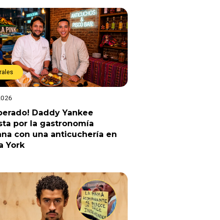
rales
2026
sperado! Daddy Yankee
ta por la gastronomía
na con una anticuchería en
a York