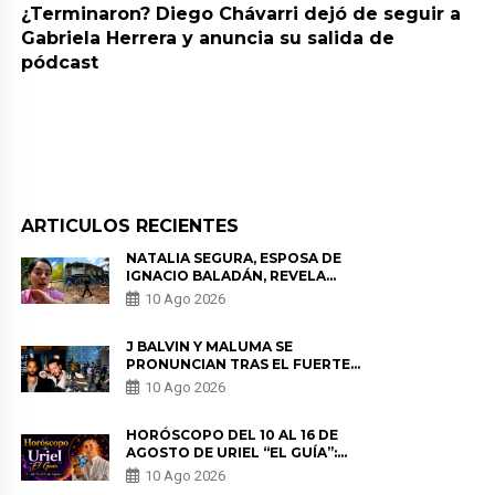
¿Terminaron? Diego Chávarri dejó de seguir a
Gabriela Herrera y anuncia su salida de
pódcast
ARTICULOS RECIENTES
NATALIA SEGURA, ESPOSA DE
IGNACIO BALADÁN, REVELA
COMO VIVIÓ EL TERREMOTO EN
10 Ago 2026
COLOMBIA: “NO ME PODÍA
MOVER”
J BALVIN Y MALUMA SE
PRONUNCIAN TRAS EL FUERTE
TERREMOTO EN COLOMBIA:
10 Ago 2026
“VAMOS A MOVERNOS PARA
AYUDAR”
HORÓSCOPO DEL 10 AL 16 DE
AGOSTO DE URIEL “EL GUÍA”:
PREDICCIONES PARA TODOS LOS
10 Ago 2026
SIGNOS DEL ZODIACO AQUÍ