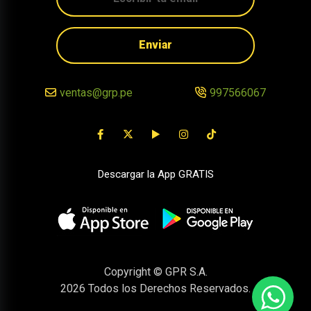
Enviar
ventas@grp.pe
997566067
Descargar la App GRATIS
Copyright © GPR S.A.
2026
Todos los Derechos Reservados.