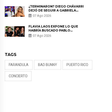
¿TERMINARON? DIEGO CHÁVARRI
DEJÓ DE SEGUIR A GABRIELA
HERRERA Y ANUNCIA SU SALIDA
07 Ago 2026
DE PÓDCAST
FLAVIA LAOS EXPONE LO QUE
HABRÍA BUSCADO PABLO
HEREDIA CON ALE FULLER: “UNA
07 Ago 2026
DE LAS PARTES QUERÍA EL
REMEMBER”
TAGS
FARANDULA
BAD BUNNY
PUERTO RICO
CONCIERTO