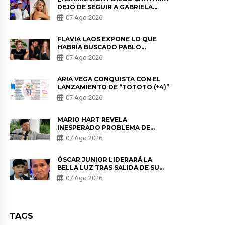
DEJÓ DE SEGUIR A GABRIELA
HERRERA Y ANUNCIA SU SALIDA
07 Ago 2026
DE PÓDCAST
FLAVIA LAOS EXPONE LO QUE
HABRÍA BUSCADO PABLO
HEREDIA CON ALE FULLER: “UNA
07 Ago 2026
DE LAS PARTES QUERÍA EL
REMEMBER”
ARIA VEGA CONQUISTA CON EL
LANZAMIENTO DE “TOTOTO (+4)”
07 Ago 2026
MARIO HART REVELA
INESPERADO PROBLEMA DE
SALUD ANTES DE SEPARARSE DE
07 Ago 2026
KORINA: “ME ENCONTRARON UN
TUMOR”
ÓSCAR JUNIOR LIDERARÁ LA
BELLA LUZ TRAS SALIDA DE SU
PADRE POR POLÉMICA CON
07 Ago 2026
NALDY SALDAÑA
TAGS