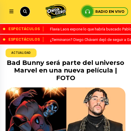
RADIO EN VIVO
ESPECTÁCULOS
Flavia Laos expone lo que habría buscado Pablo 
ESPECTÁCULOS
¿Terminaron? Diego Chávarri dejó de seguir a Ga
ACTUALIDAD
Bad Bunny será parte del universo
Marvel en una nueva película |
FOTO