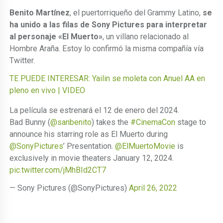
Benito Martínez
, el puertorriqueño del Grammy Latino,
se
ha unido a las filas de Sony Pictures para interpretar
al personaje «El Muerto»
, un villano relacionado al
Hombre Araña. Estoy lo confirmó la misma compañía vía
Twitter.
TE PUEDE INTERESAR: Yailin se moleta con Anuel AA en
pleno en vivo | VIDEO
La película se estrenará el 12 de enero del 2024.
Bad Bunny (
@sanbenito
) takes the
#CinemaCon
stage to
announce his starring role as El Muerto during
@SonyPictures
’ Presentation.
@ElMuertoMovie
is
exclusively in movie theaters January 12, 2024.
pic.twitter.com/jMhBId2CT7
— Sony Pictures (@SonyPictures)
April 26, 2022