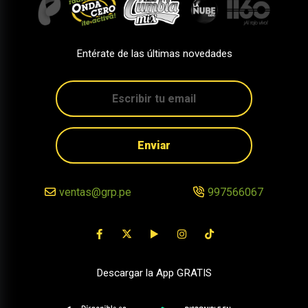
Entérate de las últimas novedades
Enviar
ventas@grp.pe
997566067
Descargar la App GRATIS