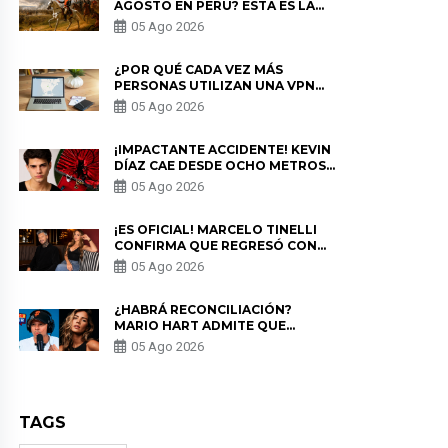
AGOSTO EN PERÚ? ESTA ES LA
HISTORIA
05 Ago 2026
¿POR QUÉ CADA VEZ MÁS
PERSONAS UTILIZAN UNA VPN
PARA PROTEGER SU
05 Ago 2026
PRIVACIDAD?
¡IMPACTANTE ACCIDENTE! KEVIN
DÍAZ CAE DESDE OCHO METROS
EN “ESTO ES GUERRA” Y GENERA
05 Ago 2026
PREOCUPACIÓN
¡ES OFICIAL! MARCELO TINELLI
CONFIRMA QUE REGRESÓ CON
MILETT FIGUEROA: “EL AMOR
05 Ago 2026
PUDO MÁS”
¿HABRÁ RECONCILIACIÓN?
MARIO HART ADMITE QUE
PODRÍA VOLVER CON KORINA
05 Ago 2026
RIVADENEIRA: “NO LE CERRARÍA
LAS PUERTAS”
TAGS