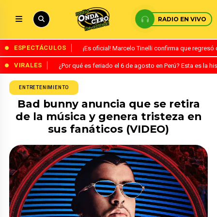
RADIO EN VIVO
ESPECTÁCULOS
¡Es oficial! Marcelo Tinelli confirma que regres
VIRALES
¿Por qué es feriado el 6 de agosto en Perú? Esta es la his
ENTRETENIMIENTO
Bad bunny anuncia que se retira
de la música y genera tristeza en
sus fanáticos (VIDEO)