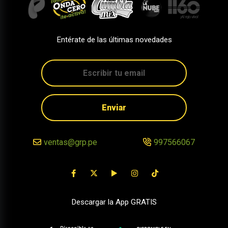
Entérate de las últimas novedades
Enviar
ventas@grp.pe
997566067
Descargar la App GRATIS