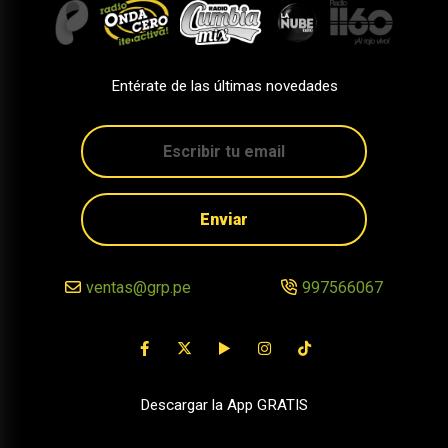
Entérate de las últimas novedades
Enviar
ventas@grp.pe
997566067
Descargar la App GRATIS