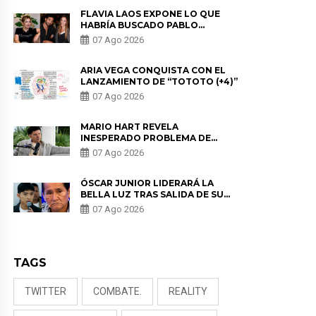
FLAVIA LAOS EXPONE LO QUE
HABRÍA BUSCADO PABLO
HEREDIA CON ALE FULLER: “UNA
07 Ago 2026
DE LAS PARTES QUERÍA EL
REMEMBER”
ARIA VEGA CONQUISTA CON EL
LANZAMIENTO DE “TOTOTO (+4)”
07 Ago 2026
MARIO HART REVELA
INESPERADO PROBLEMA DE
SALUD ANTES DE SEPARARSE DE
07 Ago 2026
KORINA: “ME ENCONTRARON UN
TUMOR”
ÓSCAR JUNIOR LIDERARÁ LA
BELLA LUZ TRAS SALIDA DE SU
PADRE POR POLÉMICA CON
07 Ago 2026
NALDY SALDAÑA
TAGS
TWITTER
COMBATE.
REALITY