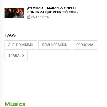
PREOCUPACIÓN
¡ES OFICIAL! MARCELO TINELLI
CONFIRMA QUE REGRESÓ CON
MILETT FIGUEROA: “EL AMOR
05 Ago 2026
PUDO MÁS”
TAGS
SUELDO MINIMO
REMUNERACION
ECONOMIA
TRABAJO
Música