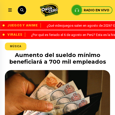
RADIO EN VIVO
JUEGOS Y ANIME
¿Qué videojuegos salen en agosto de 2026? 
VIRALES
¿Por qué es feriado el 6 de agosto en Perú? Esta es la his
MÚSICA
Aumento del sueldo mínimo
beneficiará a 700 mil empleados