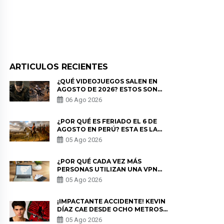
ARTICULOS RECIENTES
¿QUÉ VIDEOJUEGOS SALEN EN
AGOSTO DE 2026? ESTOS SON
LOS ESTRENOS MÁS ESPERADOS
06 Ago 2026
¿POR QUÉ ES FERIADO EL 6 DE
AGOSTO EN PERÚ? ESTA ES LA
HISTORIA
05 Ago 2026
¿POR QUÉ CADA VEZ MÁS
PERSONAS UTILIZAN UNA VPN
PARA PROTEGER SU
05 Ago 2026
PRIVACIDAD?
¡IMPACTANTE ACCIDENTE! KEVIN
DÍAZ CAE DESDE OCHO METROS
EN “ESTO ES GUERRA” Y GENERA
05 Ago 2026