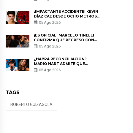
PRIVACIDAD?
¡IMPACTANTE ACCIDENTE! KEVIN
DÍAZ CAE DESDE OCHO METROS
EN “ESTO ES GUERRA” Y GENERA
05 Ago 2026
PREOCUPACIÓN
¡ES OFICIAL! MARCELO TINELLI
CONFIRMA QUE REGRESÓ CON
MILETT FIGUEROA: “EL AMOR
05 Ago 2026
PUDO MÁS”
¿HABRÁ RECONCILIACIÓN?
MARIO HART ADMITE QUE
PODRÍA VOLVER CON KORINA
05 Ago 2026
RIVADENEIRA: “NO LE CERRARÍA
LAS PUERTAS”
TAGS
ROBERTO GUIZASOLA