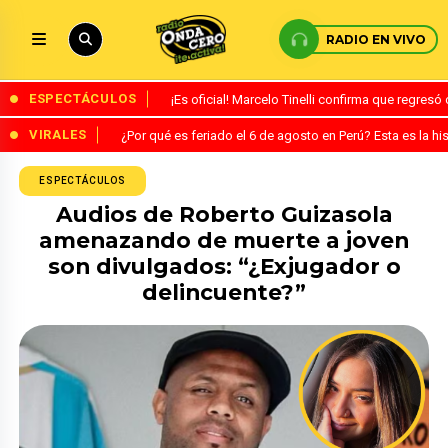
RADIO EN VIVO
ESPECTÁCULOS
¡Es oficial! Marcelo Tinelli confirma que regres
VIRALES
¿Por qué es feriado el 6 de agosto en Perú? Esta es la his
ESPECTÁCULOS
Audios de Roberto Guizasola
amenazando de muerte a joven
son divulgados: “¿Exjugador o
delincuente?”