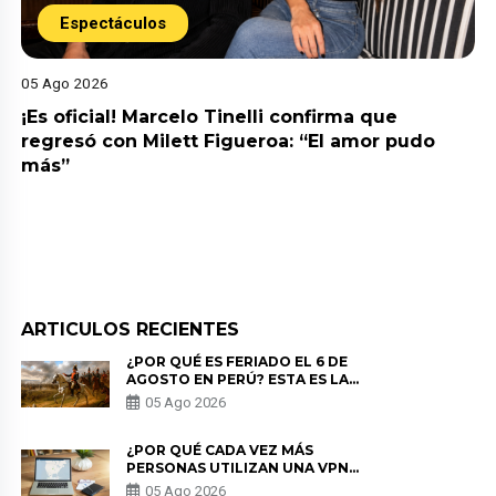
Espectáculos
05 Ago 2026
¡Es oficial! Marcelo Tinelli confirma que
regresó con Milett Figueroa: “El amor pudo
más”
ARTICULOS RECIENTES
¿POR QUÉ ES FERIADO EL 6 DE
AGOSTO EN PERÚ? ESTA ES LA
HISTORIA
05 Ago 2026
¿POR QUÉ CADA VEZ MÁS
PERSONAS UTILIZAN UNA VPN
PARA PROTEGER SU
05 Ago 2026