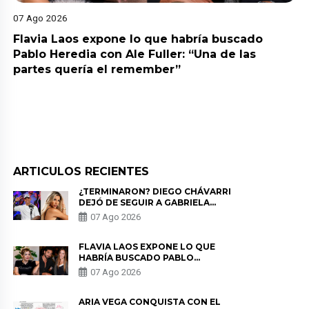
07 Ago 2026
Flavia Laos expone lo que habría buscado
Pablo Heredia con Ale Fuller: “Una de las
partes quería el remember”
ARTICULOS RECIENTES
¿TERMINARON? DIEGO CHÁVARRI
DEJÓ DE SEGUIR A GABRIELA
HERRERA Y ANUNCIA SU SALIDA
07 Ago 2026
DE PÓDCAST
FLAVIA LAOS EXPONE LO QUE
HABRÍA BUSCADO PABLO
HEREDIA CON ALE FULLER: “UNA
07 Ago 2026
DE LAS PARTES QUERÍA EL
REMEMBER”
ARIA VEGA CONQUISTA CON EL