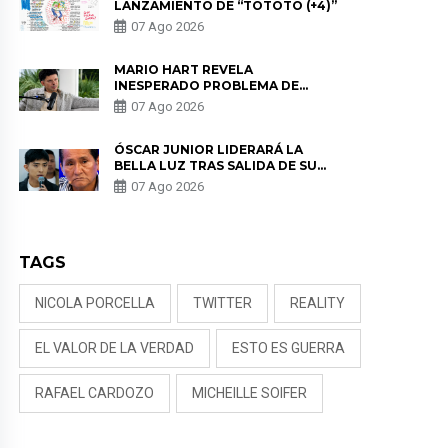
LANZAMIENTO DE “TOTOTO (+4)”
07 Ago 2026
MARIO HART REVELA
INESPERADO PROBLEMA DE
SALUD ANTES DE SEPARARSE DE
07 Ago 2026
KORINA: “ME ENCONTRARON UN
TUMOR”
ÓSCAR JUNIOR LIDERARÁ LA
BELLA LUZ TRAS SALIDA DE SU
PADRE POR POLÉMICA CON
07 Ago 2026
NALDY SALDAÑA
TAGS
NICOLA PORCELLA
TWITTER
REALITY
EL VALOR DE LA VERDAD
ESTO ES GUERRA
RAFAEL CARDOZO
MICHEILLE SOIFER