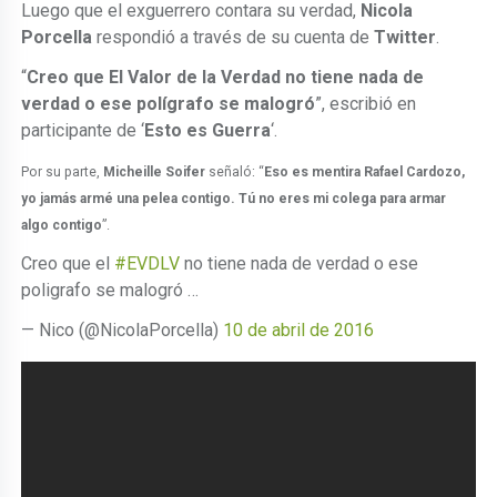
Luego que el exguerrero contara su verdad,
Nicola
Porcella
respondió a través de su cuenta de
Twitter
.
“
Creo que El Valor de la Verdad no tiene nada de
verdad o ese polígrafo se malogró
”, escribió en
participante de ‘
Esto es Guerra
‘.
Por su parte,
Micheille Soifer
señaló: “
Eso es mentira Rafael Cardozo,
yo jamás armé una pelea contigo. Tú no eres mi colega para armar
algo contigo
”.
Creo que el
#EVDLV
no tiene nada de verdad o ese
poligrafo se malogró …
— Nico (@NicolaPorcella)
10 de abril de 2016