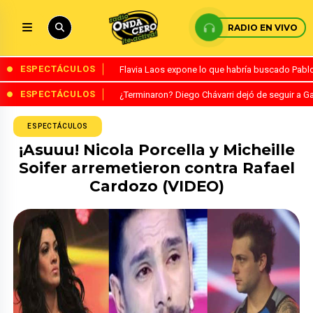
RADIO EN VIVO
ESPECTÁCULOS
Flavia Laos expone lo que habría buscado Pablo 
ESPECTÁCULOS
¿Terminaron? Diego Chávarri dejó de seguir a Ga
ESPECTÁCULOS
¡Asuuu! Nicola Porcella y Micheille
Soifer arremetieron contra Rafael
Cardozo (VIDEO)