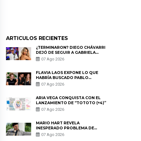
ARTICULOS RECIENTES
¿TERMINARON? DIEGO CHÁVARRI
DEJÓ DE SEGUIR A GABRIELA
HERRERA Y ANUNCIA SU SALIDA
07 Ago 2026
DE PÓDCAST
FLAVIA LAOS EXPONE LO QUE
HABRÍA BUSCADO PABLO
HEREDIA CON ALE FULLER: “UNA
07 Ago 2026
DE LAS PARTES QUERÍA EL
REMEMBER”
ARIA VEGA CONQUISTA CON EL
LANZAMIENTO DE “TOTOTO (+4)”
07 Ago 2026
MARIO HART REVELA
INESPERADO PROBLEMA DE
SALUD ANTES DE SEPARARSE DE
07 Ago 2026
KORINA: “ME ENCONTRARON UN