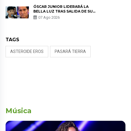
TUMOR”
ÓSCAR JUNIOR LIDERARÁ LA
BELLA LUZ TRAS SALIDA DE SU
PADRE POR POLÉMICA CON
07 Ago 2026
NALDY SALDAÑA
TAGS
ASTEROIDE EROS
PASARÁ TIERRA
Música