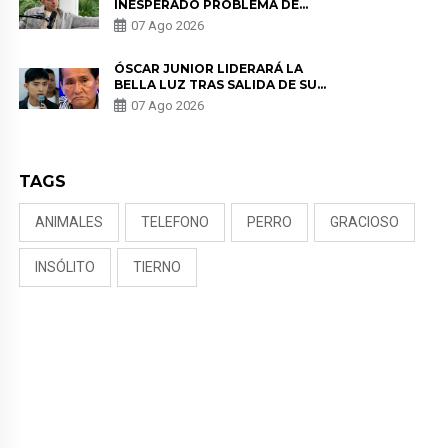
INESPERADO PROBLEMA DE
SALUD ANTES DE SEPARARSE DE
07 Ago 2026
KORINA: “ME ENCONTRARON UN
TUMOR”
ÓSCAR JUNIOR LIDERARÁ LA
BELLA LUZ TRAS SALIDA DE SU
PADRE POR POLÉMICA CON
07 Ago 2026
NALDY SALDAÑA
TAGS
ANIMALES
TELEFONO
PERRO
GRACIOSO
INSÓLITO
TIERNO