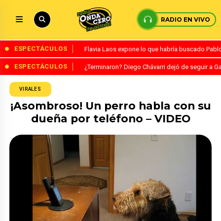
RADIO EN VIVO
ESPECTÁCULOS
Flavia Laos expone lo que habría buscado Pablo 
ESPECTÁCULOS
¿Terminaron? Diego Chávarri dejó de seguir a Ga
VIRALES
¡Asombroso! Un perro habla con su
dueña por teléfono – VIDEO