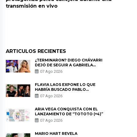
transmisión en vivo
ARTICULOS RECIENTES
¿TERMINARON? DIEGO CHÁVARRI
DEJÓ DE SEGUIR A GABRIELA
HERRERA Y ANUNCIA SU SALIDA
07 Ago 2026
DE PÓDCAST
FLAVIA LAOS EXPONE LO QUE
HABRÍA BUSCADO PABLO
HEREDIA CON ALE FULLER: “UNA
07 Ago 2026
DE LAS PARTES QUERÍA EL
REMEMBER”
ARIA VEGA CONQUISTA CON EL
LANZAMIENTO DE “TOTOTO (+4)”
07 Ago 2026
MARIO HART REVELA