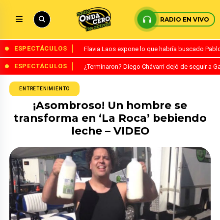
RADIO EN VIVO
ESPECTÁCULOS
Flavia Laos expone lo que habría buscado Pablo 
ESPECTÁCULOS
¿Terminaron? Diego Chávarri dejó de seguir a Ga
ENTRETENIMIENTO
¡Asombroso! Un hombre se
transforma en ‘La Roca’ bebiendo
leche – VIDEO