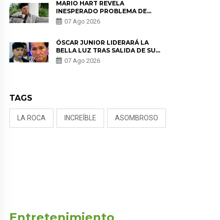
MARIO HART REVELA
INESPERADO PROBLEMA DE
SALUD ANTES DE SEPARARSE DE
07 Ago 2026
KORINA: “ME ENCONTRARON UN
TUMOR”
ÓSCAR JUNIOR LIDERARÁ LA
BELLA LUZ TRAS SALIDA DE SU
PADRE POR POLÉMICA CON
07 Ago 2026
NALDY SALDAÑA
TAGS
LA ROCA
INCREÍBLE
ASOMBROSO
Entretenimiento