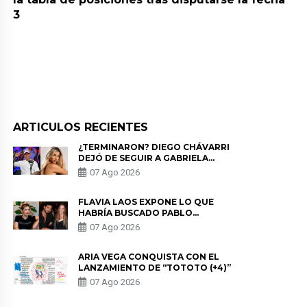
3
ARTICULOS RECIENTES
¿TERMINARON? DIEGO CHÁVARRI
DEJÓ DE SEGUIR A GABRIELA
HERRERA Y ANUNCIA SU SALIDA
07 Ago 2026
DE PÓDCAST
FLAVIA LAOS EXPONE LO QUE
HABRÍA BUSCADO PABLO
HEREDIA CON ALE FULLER: “UNA
07 Ago 2026
DE LAS PARTES QUERÍA EL
REMEMBER”
ARIA VEGA CONQUISTA CON EL
LANZAMIENTO DE “TOTOTO (+4)”
07 Ago 2026