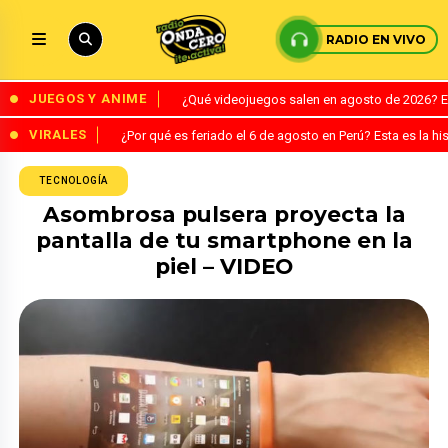
RADIO EN VIVO
JUEGOS Y ANIME
¿Qué videojuegos salen en agosto de 2026? 
VIRALES
¿Por qué es feriado el 6 de agosto en Perú? Esta es la his
TECNOLOGÍA
Asombrosa pulsera proyecta la
pantalla de tu smartphone en la
piel – VIDEO