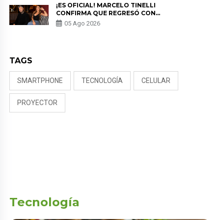
¡ES OFICIAL! MARCELO TINELLI
CONFIRMA QUE REGRESÓ CON
MILETT FIGUEROA: “EL AMOR
05 Ago 2026
PUDO MÁS”
TAGS
SMARTPHONE
TECNOLOGÍA
CELULAR
PROYECTOR
Tecnología