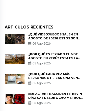
ARTICULOS RECIENTES
¿QUÉ VIDEOJUEGOS SALEN EN
AGOSTO DE 2026? ESTOS SON
LOS ESTRENOS MÁS ESPERADOS
06 Ago 2026
¿POR QUÉ ES FERIADO EL 6 DE
AGOSTO EN PERÚ? ESTA ES LA
HISTORIA
05 Ago 2026
¿POR QUÉ CADA VEZ MÁS
PERSONAS UTILIZAN UNA VPN
PARA PROTEGER SU
05 Ago 2026
PRIVACIDAD?
¡IMPACTANTE ACCIDENTE! KEVIN
DÍAZ CAE DESDE OCHO METROS
EN “ESTO ES GUERRA” Y GENERA
05 Ago 2026
PREOCUPACIÓN