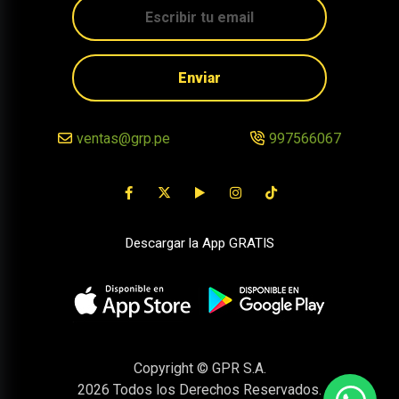
Enviar
ventas@grp.pe
997566067
Descargar la App GRATIS
Copyright © GPR S.A.
2026
Todos los Derechos Reservados.