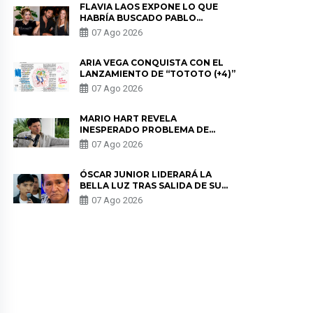
FLAVIA LAOS EXPONE LO QUE
HABRÍA BUSCADO PABLO
HEREDIA CON ALE FULLER: “UNA
07 Ago 2026
DE LAS PARTES QUERÍA EL
REMEMBER”
ARIA VEGA CONQUISTA CON EL
LANZAMIENTO DE “TOTOTO (+4)”
07 Ago 2026
MARIO HART REVELA
INESPERADO PROBLEMA DE
SALUD ANTES DE SEPARARSE DE
07 Ago 2026
KORINA: “ME ENCONTRARON UN
TUMOR”
ÓSCAR JUNIOR LIDERARÁ LA
BELLA LUZ TRAS SALIDA DE SU
PADRE POR POLÉMICA CON
07 Ago 2026
NALDY SALDAÑA