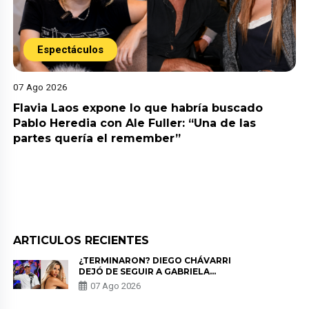
Espectáculos
07 Ago 2026
Flavia Laos expone lo que habría buscado
Pablo Heredia con Ale Fuller: “Una de las
partes quería el remember”
ARTICULOS RECIENTES
¿TERMINARON? DIEGO CHÁVARRI
DEJÓ DE SEGUIR A GABRIELA
HERRERA Y ANUNCIA SU SALIDA
07 Ago 2026
DE PÓDCAST