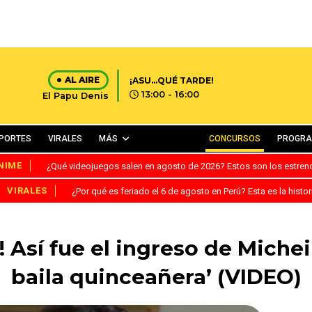
AL AIRE
¡ASU...QUÉ TARDE!
13:00 - 16:00
El Papu Denis
PORTES
VIRALES
MÁS
CONCURSOS
PROGR
NIME
¿Qué videojuegos salen en agosto de 2026? Estos son los estre
VIRALES
¿Por qué es feriado el 6 de agosto en Perú? Esta es la histor
! Así fue el ingreso de Micheil
baila quinceañera’ (VIDEO)