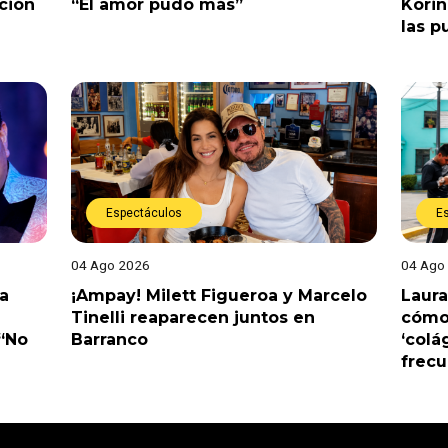
ción
“El amor pudo más”
Korin
las p
Espectáculos
E
04 Ago 2026
04 Ago
a
¡Ampay! Milett Figueroa y Marcelo
Laura
Tinelli reaparecen juntos en
cómo 
 “No
Barranco
‘colá
frec