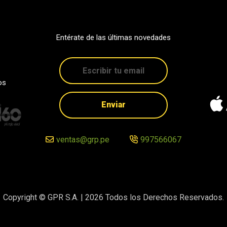
Entérate de las últimas novedades
os
Enviar
ventas@grp.pe
997566067
Copyright © GPR S.A. |
2026
Todos los Derechos Reservados.