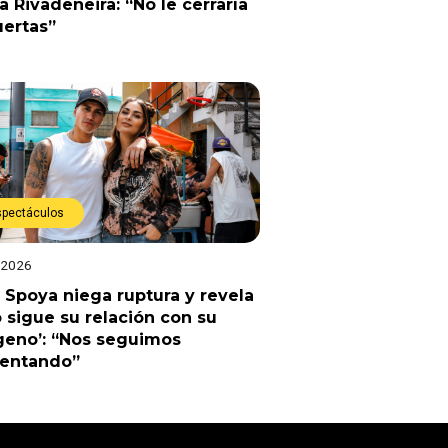
a Rivadeneira: “No le cerraría
uertas”
spectáculos
 2026
 Spoya niega ruptura y revela
sigue su relación con su
geno’: “Nos seguimos
uentando”