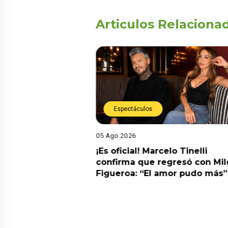
Articulos Relaciona
Espectáculos
05 Ago 2026
cidente! Kevin
¡Es oficial! Marcelo Tinelli
e ocho metros en
confirma que regresó con Mil
a” y genera
Figueroa: “El amor pudo más”