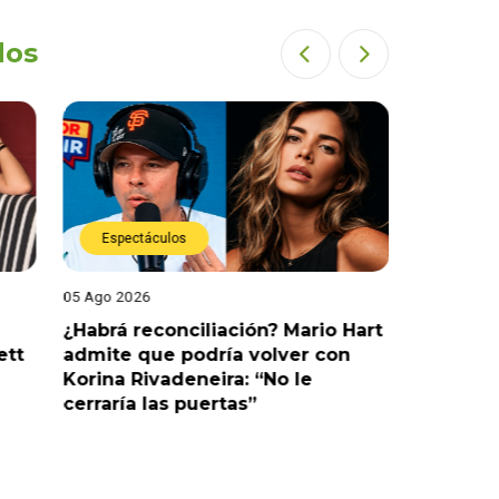
dos
Espectáculos
Espect
05 Ago 2026
05 Ago 202
¿Habrá reconciliación? Mario Hart
Naldy Sa
ett
admite que podría volver con
que vivi
Korina Rivadeneira: “No le
denuncia
cerraría las puertas”
me parec