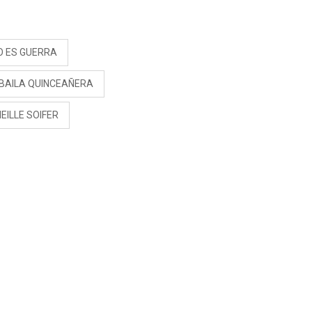
S
O ES GUERRA
 BAILA QUINCEAÑERA
EILLE SOIFER