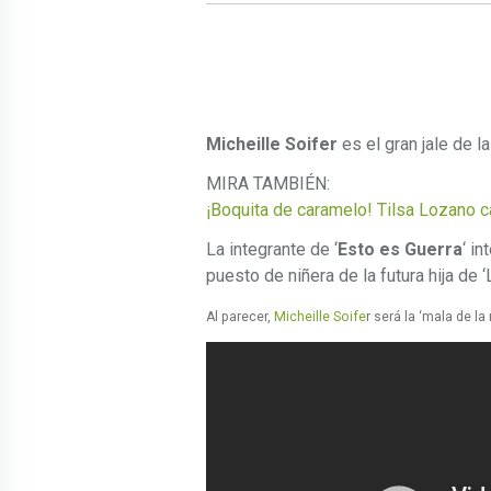
Micheille Soifer
es el gran jale de l
MIRA TAMBIÉN:
¡Boquita de caramelo! Tilsa Lozano ca
La integrante de ‘
Esto es Guerra
‘ in
puesto de niñera de la futura hija de ‘
Al parecer,
Micheille Soife
r será la ‘mala de la