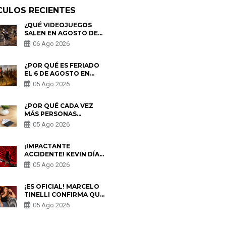
CULOS RECIENTES
¿QUÉ VIDEOJUEGOS
SALEN EN AGOSTO DE
2026? ESTOS SON LOS
06 Ago 2026
ESTRENOS MÁS
ESPERADOS
¿POR QUÉ ES FERIADO
EL 6 DE AGOSTO EN
PERÚ? ESTA ES LA
05 Ago 2026
HISTORIA
¿POR QUÉ CADA VEZ
MÁS PERSONAS
UTILIZAN UNA VPN
05 Ago 2026
PARA PROTEGER SU
PRIVACIDAD?
¡IMPACTANTE
ACCIDENTE! KEVIN DÍAZ
CAE DESDE OCHO
05 Ago 2026
METROS EN “ESTO ES
GUERRA” Y GENERA
PREOCUPACIÓN
¡ES OFICIAL! MARCELO
TINELLI CONFIRMA QUE
REGRESÓ CON MILETT
05 Ago 2026
FIGUEROA: “EL AMOR
PUDO MÁS”