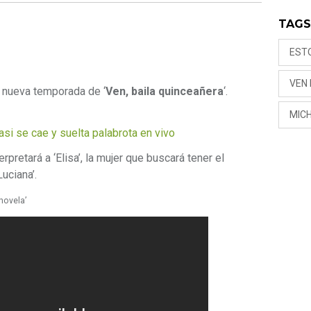
TAG
EST
VEN
a nueva temporada de ‘
Ven, baila quinceañera
‘.
MICH
si se cae y suelta palabrota en vivo
terpretará a ‘Elisa’, la mujer que buscará tener el
Luciana’.
 novela’