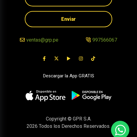
Enviar
ventas@grp.pe
997566067
Descargar la App GRATIS
Copyright © GPR S.A.
2026
Todos los Derechos Reservados.