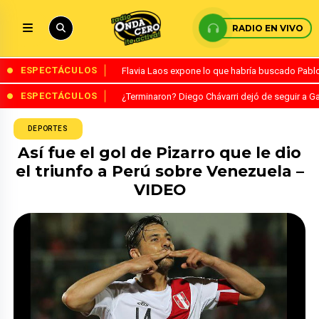
RADIO EN VIVO
ESPECTÁCULOS
Flavia Laos expone lo que habría buscado Pablo 
ESPECTÁCULOS
¿Terminaron? Diego Chávarri dejó de seguir a Ga
DEPORTES
Así fue el gol de Pizarro que le dio
el triunfo a Perú sobre Venezuela –
VIDEO