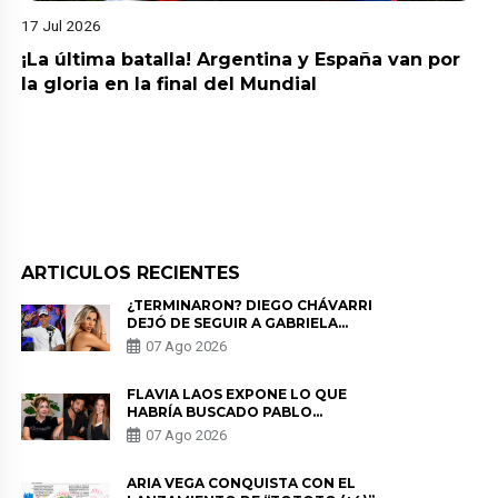
17 Jul 2026
¡La última batalla! Argentina y España van por
la gloria en la final del Mundial
ARTICULOS RECIENTES
¿TERMINARON? DIEGO CHÁVARRI
DEJÓ DE SEGUIR A GABRIELA
HERRERA Y ANUNCIA SU SALIDA
07 Ago 2026
DE PÓDCAST
FLAVIA LAOS EXPONE LO QUE
HABRÍA BUSCADO PABLO
HEREDIA CON ALE FULLER: “UNA
07 Ago 2026
DE LAS PARTES QUERÍA EL
REMEMBER”
ARIA VEGA CONQUISTA CON EL