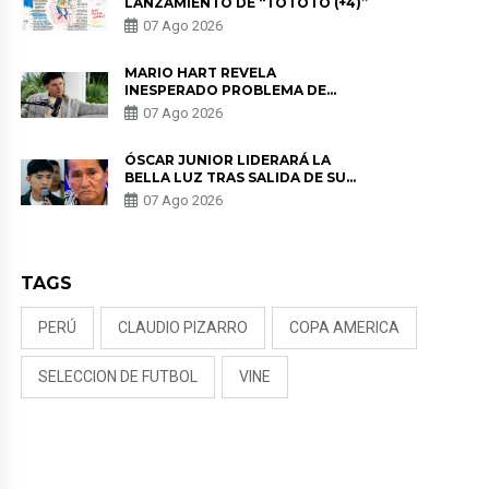
LANZAMIENTO DE “TOTOTO (+4)”
07 Ago 2026
MARIO HART REVELA
INESPERADO PROBLEMA DE
SALUD ANTES DE SEPARARSE DE
07 Ago 2026
KORINA: “ME ENCONTRARON UN
TUMOR”
ÓSCAR JUNIOR LIDERARÁ LA
BELLA LUZ TRAS SALIDA DE SU
PADRE POR POLÉMICA CON
07 Ago 2026
NALDY SALDAÑA
TAGS
PERÚ
CLAUDIO PIZARRO
COPA AMERICA
SELECCION DE FUTBOL
VINE