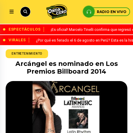
RADIO EN VIVO
ESPECTÁCULOS
¡Es oficial! Marcelo Tinelli confirma que regres
VIRALES
¿Por qué es feriado el 6 de agosto en Perú? Esta es la his
ENTRETENIMIENTO
Arcángel es nominado en Los
Premios Billboard 2014