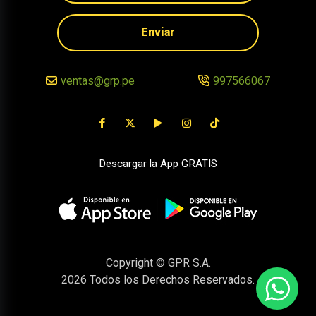
Enviar
ventas@grp.pe
997566067
Descargar la App GRATIS
Copyright © GPR S.A.
2026
Todos los Derechos Reservados.