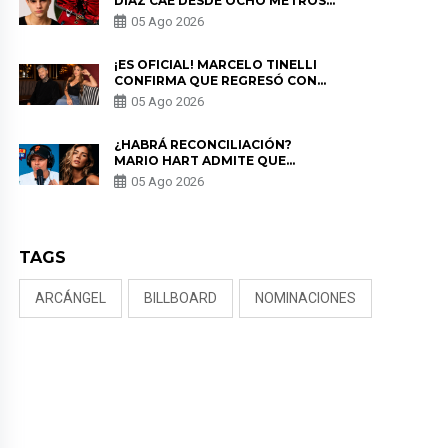
DÍAZ CAE DESDE OCHO METROS
EN “ESTO ES GUERRA” Y GENERA
05 Ago 2026
PREOCUPACIÓN
¡ES OFICIAL! MARCELO TINELLI
CONFIRMA QUE REGRESÓ CON
MILETT FIGUEROA: “EL AMOR
05 Ago 2026
PUDO MÁS”
¿HABRÁ RECONCILIACIÓN?
MARIO HART ADMITE QUE
PODRÍA VOLVER CON KORINA
05 Ago 2026
RIVADENEIRA: “NO LE CERRARÍA
LAS PUERTAS”
TAGS
ARCÁNGEL
BILLBOARD
NOMINACIONES