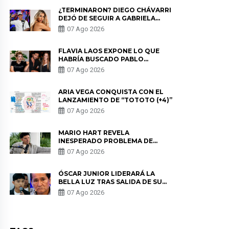
¿TERMINARON? DIEGO CHÁVARRI
DEJÓ DE SEGUIR A GABRIELA
HERRERA Y ANUNCIA SU SALIDA
07 Ago 2026
DE PÓDCAST
FLAVIA LAOS EXPONE LO QUE
HABRÍA BUSCADO PABLO
HEREDIA CON ALE FULLER: “UNA
07 Ago 2026
DE LAS PARTES QUERÍA EL
REMEMBER”
ARIA VEGA CONQUISTA CON EL
LANZAMIENTO DE “TOTOTO (+4)”
07 Ago 2026
MARIO HART REVELA
INESPERADO PROBLEMA DE
SALUD ANTES DE SEPARARSE DE
07 Ago 2026
KORINA: “ME ENCONTRARON UN
TUMOR”
ÓSCAR JUNIOR LIDERARÁ LA
BELLA LUZ TRAS SALIDA DE SU
PADRE POR POLÉMICA CON
07 Ago 2026
NALDY SALDAÑA