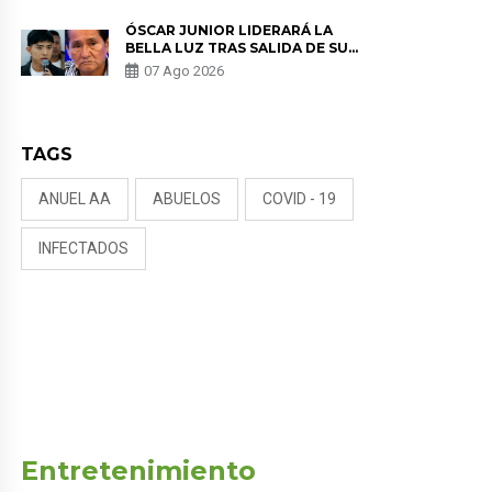
TUMOR”
ÓSCAR JUNIOR LIDERARÁ LA
BELLA LUZ TRAS SALIDA DE SU
PADRE POR POLÉMICA CON
07 Ago 2026
NALDY SALDAÑA
TAGS
ANUEL AA
ABUELOS
COVID - 19
INFECTADOS
Entretenimiento