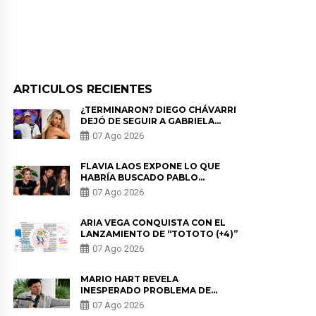
ARTICULOS RECIENTES
¿TERMINARON? DIEGO CHÁVARRI
DEJÓ DE SEGUIR A GABRIELA
HERRERA Y ANUNCIA SU SALIDA
07 Ago 2026
DE PÓDCAST
FLAVIA LAOS EXPONE LO QUE
HABRÍA BUSCADO PABLO
HEREDIA CON ALE FULLER: “UNA
07 Ago 2026
DE LAS PARTES QUERÍA EL
REMEMBER”
ARIA VEGA CONQUISTA CON EL
LANZAMIENTO DE “TOTOTO (+4)”
07 Ago 2026
MARIO HART REVELA
INESPERADO PROBLEMA DE
SALUD ANTES DE SEPARARSE DE
07 Ago 2026
KORINA: “ME ENCONTRARON UN