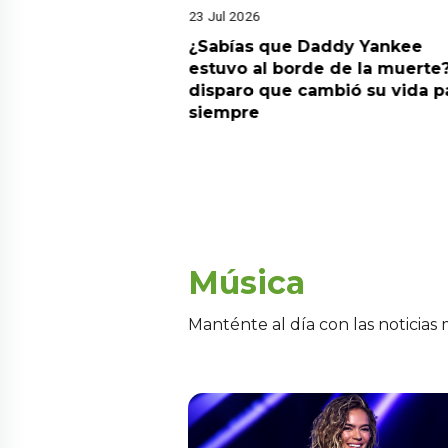
23 Jul 2026
ia su nuevo álbum
¿Sabías que Daddy Yankee
nto de sentir
estuvo al borde de la muerte?
 la fecha de
disparo que cambió su vida p
siempre
Música
Manténte al día con las noticias