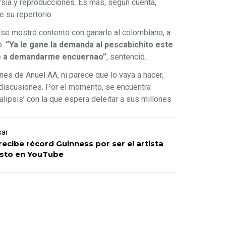
sia y reproducciones. Es más, según cuenta,
 su repertorio.
r se mostró contento con ganarle al colombiano, a
o.
“Ya le gane la demanda al pescabichito este
do a demandarme encuernao”
, sentenció.
nes de Anuel AA, ni parece que lo vaya a hacer,
 discusiones. Por el momento, se encuentra
lipsis’ con la que espera deleitar a sus millones
sar
ecibe récord Guinness por ser el artista
isto en YouTube