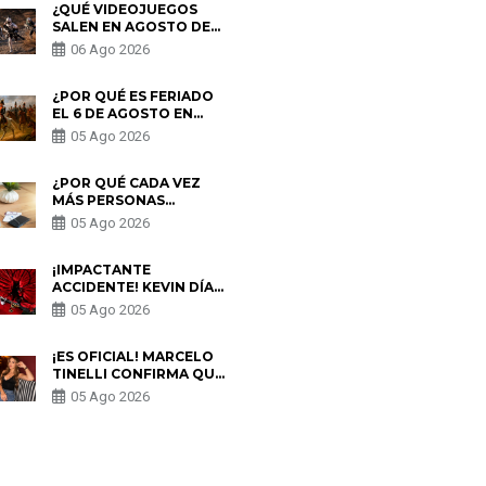
¿QUÉ VIDEOJUEGOS
SALEN EN AGOSTO DE
2026? ESTOS SON LOS
06 Ago 2026
ESTRENOS MÁS
ESPERADOS
¿POR QUÉ ES FERIADO
EL 6 DE AGOSTO EN
PERÚ? ESTA ES LA
05 Ago 2026
HISTORIA
¿POR QUÉ CADA VEZ
MÁS PERSONAS
UTILIZAN UNA VPN
05 Ago 2026
PARA PROTEGER SU
PRIVACIDAD?
¡IMPACTANTE
ACCIDENTE! KEVIN DÍAZ
CAE DESDE OCHO
05 Ago 2026
METROS EN “ESTO ES
GUERRA” Y GENERA
PREOCUPACIÓN
¡ES OFICIAL! MARCELO
TINELLI CONFIRMA QUE
REGRESÓ CON MILETT
05 Ago 2026
FIGUEROA: “EL AMOR
PUDO MÁS”
S