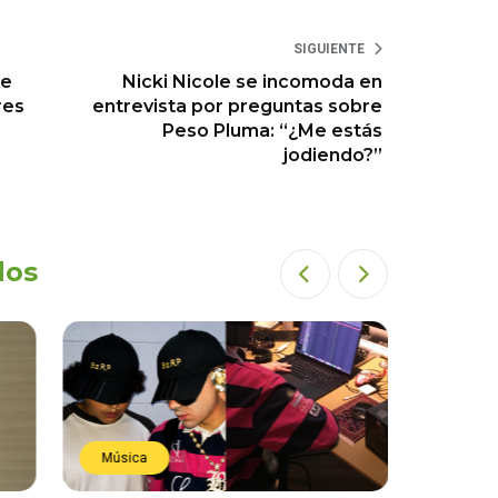
SIGUIENTE
te
Nicki Nicole se incomoda en
res
entrevista por preguntas sobre
Peso Pluma: “¿Me estás
jodiendo?”
dos
Música
Estren