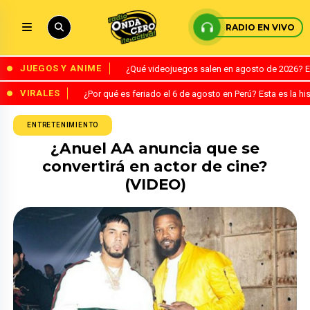
RADIO EN VIVO
JUEGOS Y ANIME
¿Qué videojuegos salen en agosto de 2026? 
VIRALES
¿Por qué es feriado el 6 de agosto en Perú? Esta es la his
ENTRETENIMIENTO
¿Anuel AA anuncia que se
convertirá en actor de cine?
(VIDEO)