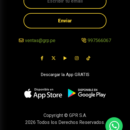
Enviar
ventas@grp.pe
997566067
Descargar la App GRATIS
Copyright © GPR S.A.
2026
Todos los Derechos Reservados.