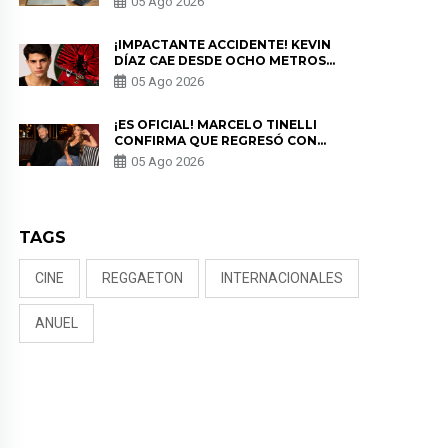
05 Ago 2026
PRIVACIDAD?
¡IMPACTANTE ACCIDENTE! KEVIN
DÍAZ CAE DESDE OCHO METROS
EN “ESTO ES GUERRA” Y GENERA
05 Ago 2026
PREOCUPACIÓN
¡ES OFICIAL! MARCELO TINELLI
CONFIRMA QUE REGRESÓ CON
MILETT FIGUEROA: “EL AMOR
05 Ago 2026
PUDO MÁS”
TAGS
CINE
REGGAETON
INTERNACIONALES
ANUEL