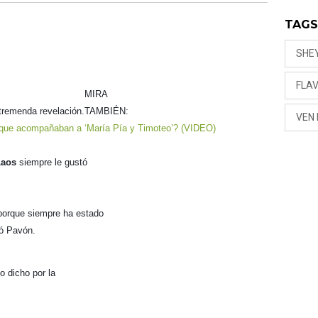
TAG
SHE
FLAV
MIRA
 tremenda revelación.
TAMBIÉN:
VEN
 que acompañaban a ‘María Pía y Timoteo’? (VIDEO)
Laos
siempre le gustó
 porque siempre ha estado
ló Pavón.
o dicho por la