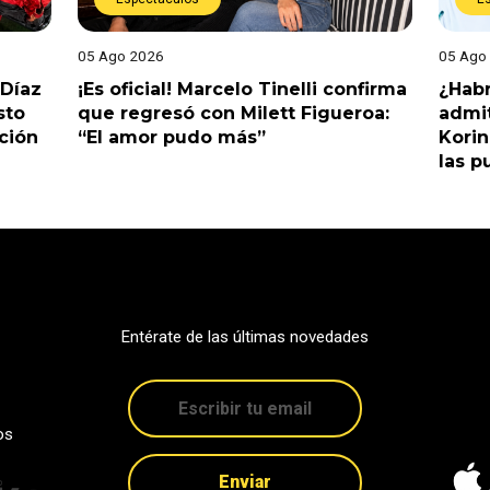
05 Ago 2026
05 Ago
 Díaz
¡Es oficial! Marcelo Tinelli confirma
¿Habr
sto
que regresó con Milett Figueroa:
admit
ción
“El amor pudo más”
Korin
las p
Entérate de las últimas novedades
os
Enviar