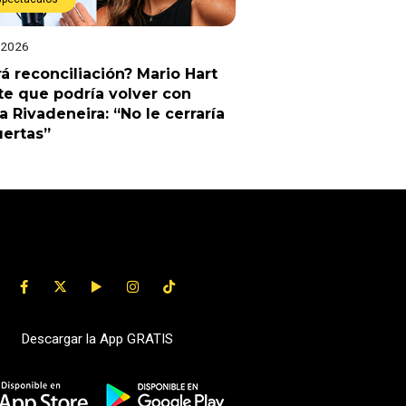
 2026
á reconciliación? Mario Hart
e que podría volver con
a Rivadeneira: “No le cerraría
uertas”
Descargar la App GRATIS