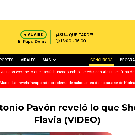
AL AIRE
¡ASU… QUÉ TARDE!
13:00 - 16:00
El Papu Denis
PORTES
VIRALES
MÁS
CONCURSOS
PROGR
avia Laos expone lo que habría buscado Pablo Heredia con Ale Fuller: “Una de
Mario Hart revela inesperado problema de salud antes de separarse de Korin
tonio Pavón reveló lo que Sh
Flavia (VIDEO)