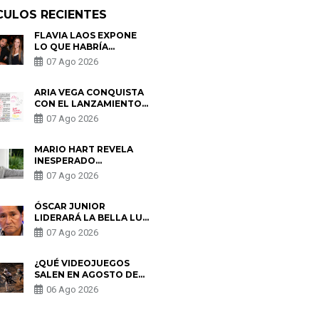
CULOS RECIENTES
FLAVIA LAOS EXPONE
LO QUE HABRÍA
BUSCADO PABLO
07 Ago 2026
HEREDIA CON ALE
FULLER: “UNA DE LAS
PARTES QUERÍA EL
ARIA VEGA CONQUISTA
REMEMBER”
CON EL LANZAMIENTO
DE “TOTOTO (+4)”
07 Ago 2026
MARIO HART REVELA
INESPERADO
PROBLEMA DE SALUD
07 Ago 2026
ANTES DE SEPARARSE
DE KORINA: “ME
ENCONTRARON UN
ÓSCAR JUNIOR
TUMOR”
LIDERARÁ LA BELLA LUZ
TRAS SALIDA DE SU
07 Ago 2026
PADRE POR POLÉMICA
CON NALDY SALDAÑA
¿QUÉ VIDEOJUEGOS
SALEN EN AGOSTO DE
2026? ESTOS SON LOS
06 Ago 2026
ESTRENOS MÁS
ESPERADOS