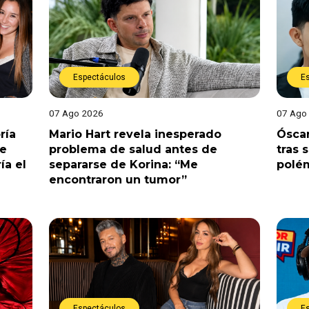
Espectáculos
E
07 Ago 2026
07 Ago
ría
Mario Hart revela inesperado
Óscar
le
problema de salud antes de
tras 
ía el
separarse de Korina: “Me
polé
encontraron un tumor”
Espectáculos
E