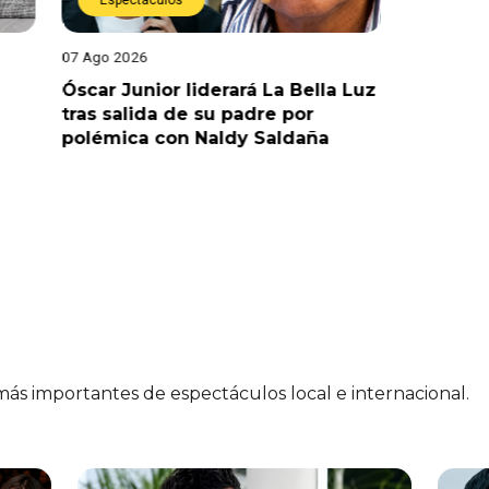
Espectáculos
Espect
07 Ago 2026
05 Ago 202
Óscar Junior liderará La Bella Luz
¡Impacta
tras salida de su padre por
Díaz ca
polémica con Naldy Saldaña
“Esto es
preocup
 más importantes de espectáculos local e internacional.