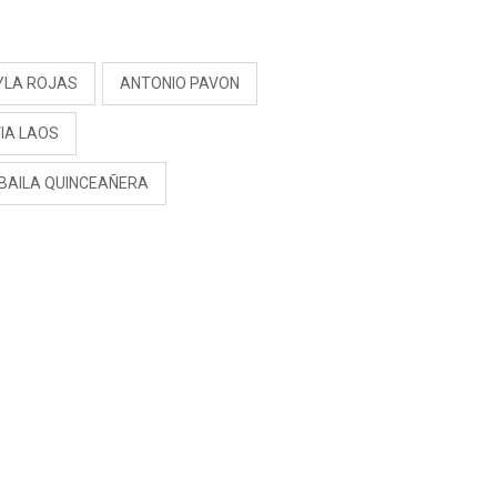
S
YLA ROJAS
ANTONIO PAVON
IA LAOS
 BAILA QUINCEAÑERA