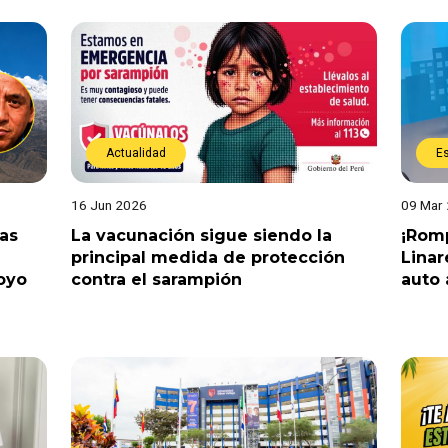
Actualidad
E
16 Jun 2026
09 Mar
tas
La vacunación sigue siendo la
¡Romp
principal medida de protección
Linar
oyo
contra el sarampión
auto 