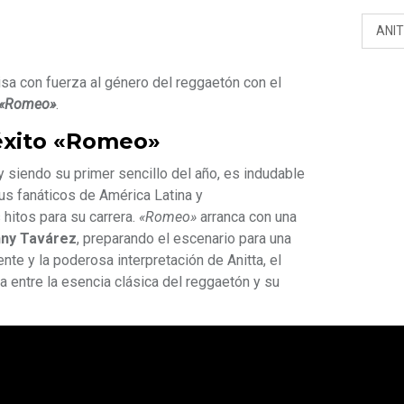
ANI
sa con fuerza al género del reggaetón con el
«Romeo»
.
 éxito «Romeo»
y siendo su primer sencillo del año, es indudable
us fanáticos de América Latina y
itos para su carrera.
«Romeo»
arranca con una
ny Tavárez
, preparando el escenario para una
nte y la poderosa interpretación de Anitta, el
 entre la esencia clásica del reggaetón y su