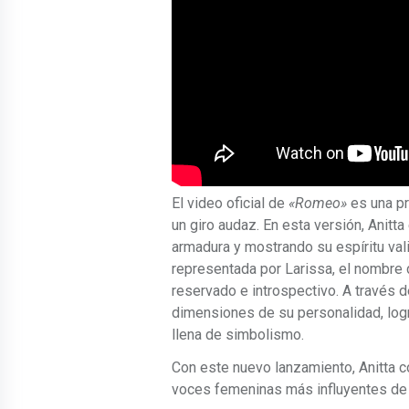
El video oficial de
«Romeo»
es una pr
un giro audaz. En esta versión, Anitt
armadura y mostrando su espíritu valie
representada por Larissa, el nombre d
reservado e introspectivo. A través d
dimensiones de su personalidad, log
llena de simbolismo.
Con este nuevo lanzamiento, Anitta 
voces femeninas más influyentes de l