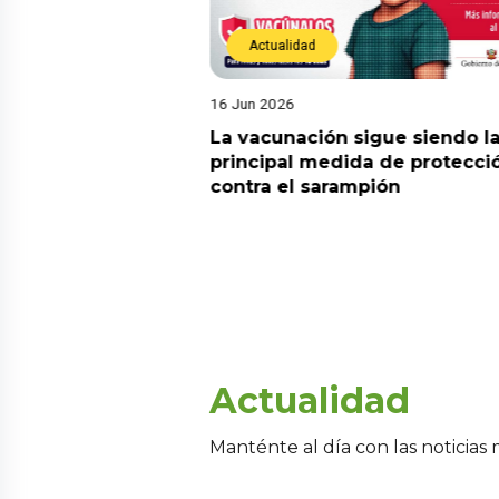
Actualidad
16 Jun 2026
! Tres andinistas
La vacunación sigue siendo l
parecen en el
principal medida de protecci
rán y piden apoyo
contra el sarampión
e
Actualidad
Manténte al día con las noticias