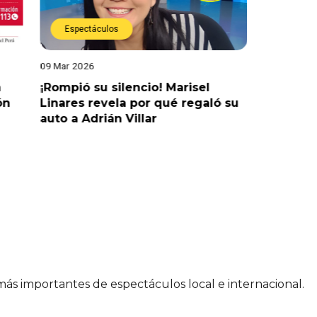
Espectáculos
Actual
09 Mar 2026
04 Mar 202
a
¡Rompió su silencio! Marisel
¡No hay j
ón
Linares revela por qué regaló su
retraso 
auto a Adrián Villar
 más importantes de espectáculos local e internacional.