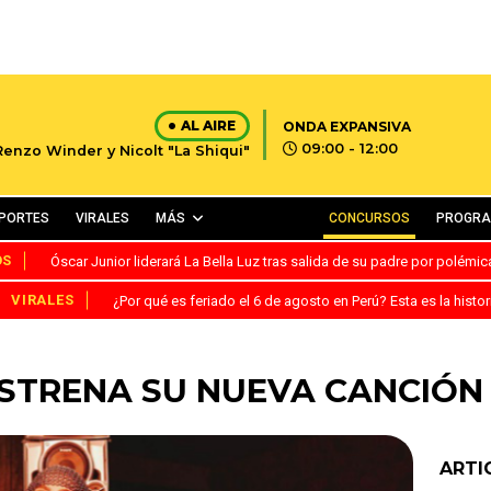
AL AIRE
ONDA EXPANSIVA
09:00 - 12:00
Renzo Winder y Nicolt "La Shiqui"
PORTES
VIRALES
MÁS
CONCURSOS
PROGR
OS
Óscar Junior liderará La Bella Luz tras salida de su padre por polémi
VIRALES
¿Por qué es feriado el 6 de agosto en Perú? Esta es la histor
ESTRENA SU NUEVA CANCIÓN
ARTI