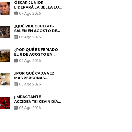
ÓSCAR JUNIOR
LIDERARÁ LA BELLA LUZ
TRAS SALIDA DE SU
07 Ago 2026
PADRE POR POLÉMICA
CON NALDY SALDAÑA
¿QUÉ VIDEOJUEGOS
SALEN EN AGOSTO DE
2026? ESTOS SON LOS
06 Ago 2026
ESTRENOS MÁS
ESPERADOS
¿POR QUÉ ES FERIADO
EL 6 DE AGOSTO EN
PERÚ? ESTA ES LA
05 Ago 2026
HISTORIA
¿POR QUÉ CADA VEZ
MÁS PERSONAS
UTILIZAN UNA VPN
05 Ago 2026
PARA PROTEGER SU
PRIVACIDAD?
¡IMPACTANTE
ACCIDENTE! KEVIN DÍAZ
CAE DESDE OCHO
05 Ago 2026
METROS EN “ESTO ES
GUERRA” Y GENERA
PREOCUPACIÓN
S