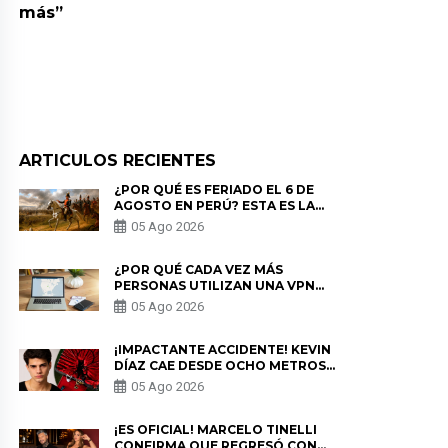
más”
ARTICULOS RECIENTES
¿POR QUÉ ES FERIADO EL 6 DE
AGOSTO EN PERÚ? ESTA ES LA
HISTORIA
05 Ago 2026
¿POR QUÉ CADA VEZ MÁS
PERSONAS UTILIZAN UNA VPN
PARA PROTEGER SU
05 Ago 2026
PRIVACIDAD?
¡IMPACTANTE ACCIDENTE! KEVIN
DÍAZ CAE DESDE OCHO METROS
EN “ESTO ES GUERRA” Y GENERA
05 Ago 2026
PREOCUPACIÓN
¡ES OFICIAL! MARCELO TINELLI
CONFIRMA QUE REGRESÓ CON