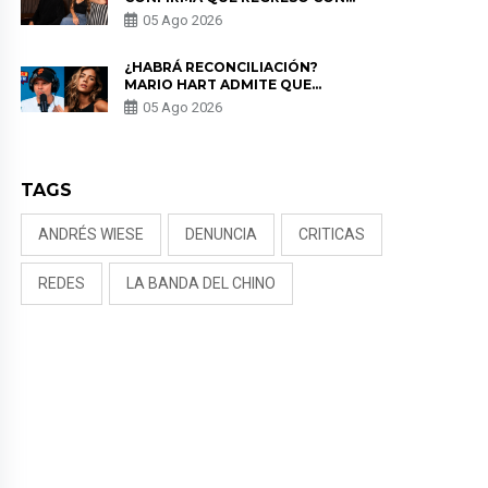
MILETT FIGUEROA: “EL AMOR
05 Ago 2026
PUDO MÁS”
¿HABRÁ RECONCILIACIÓN?
MARIO HART ADMITE QUE
PODRÍA VOLVER CON KORINA
05 Ago 2026
RIVADENEIRA: “NO LE CERRARÍA
LAS PUERTAS”
TAGS
ANDRÉS WIESE
DENUNCIA
CRITICAS
REDES
LA BANDA DEL CHINO