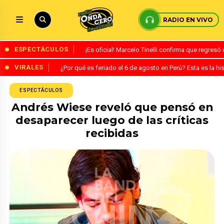
RADIO EN VIVO
ESPECTÁCULOS
¡Es oficial! Marcelo Tinelli confirma que regres
VIRALES
¿Por qué es feriado el 6 de agosto en Perú? Esta es la his
ESPECTÁCULOS
Andrés Wiese reveló que pensó en
desaparecer luego de las críticas
recibidas