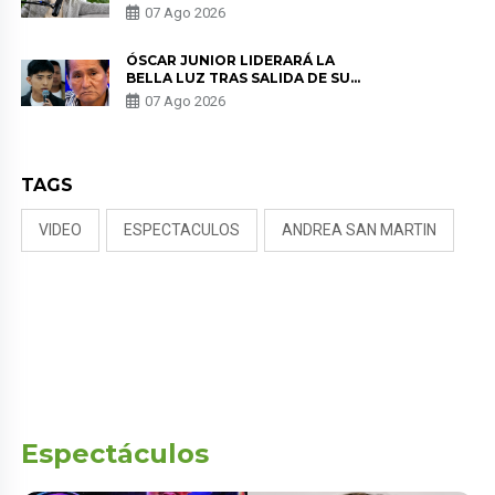
SALUD ANTES DE SEPARARSE DE
07 Ago 2026
KORINA: “ME ENCONTRARON UN
TUMOR”
ÓSCAR JUNIOR LIDERARÁ LA
BELLA LUZ TRAS SALIDA DE SU
PADRE POR POLÉMICA CON
07 Ago 2026
NALDY SALDAÑA
TAGS
VIDEO
ESPECTACULOS
ANDREA SAN MARTIN
Espectáculos