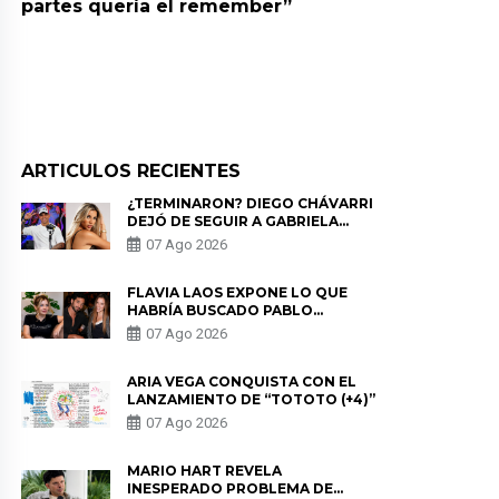
partes quería el remember”
ARTICULOS RECIENTES
¿TERMINARON? DIEGO CHÁVARRI
DEJÓ DE SEGUIR A GABRIELA
HERRERA Y ANUNCIA SU SALIDA
07 Ago 2026
DE PÓDCAST
FLAVIA LAOS EXPONE LO QUE
HABRÍA BUSCADO PABLO
HEREDIA CON ALE FULLER: “UNA
07 Ago 2026
DE LAS PARTES QUERÍA EL
REMEMBER”
ARIA VEGA CONQUISTA CON EL
LANZAMIENTO DE “TOTOTO (+4)”
07 Ago 2026
MARIO HART REVELA
INESPERADO PROBLEMA DE