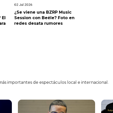
02 Jul 2026
19 Jun 202
¿Se viene una BZRP Music
Renzo Wi
 El
Session con Beéle? Foto en
romance
ara
redes desata rumores
“Tic Tac
 más importantes de espectáculos local e internacional.