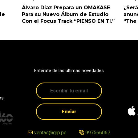
Álvaro Díaz Prepara un OMAKASE
¿Será
de
Para su Nuevo Álbum de Estudio
anunc
Con el Focus Track “PIENSO EN TI.”
“The 
Entérate de las últimas novedades
os
Enviar
ventas@grp.pe
997566067