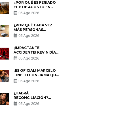
¿POR QUÉ ES FERIADO
EL 6 DE AGOSTO EN
PERÚ? ESTA ES LA
05 Ago 2026
HISTORIA
¿POR QUÉ CADA VEZ
MÁS PERSONAS
UTILIZAN UNA VPN
05 Ago 2026
PARA PROTEGER SU
PRIVACIDAD?
¡IMPACTANTE
ACCIDENTE! KEVIN DÍAZ
CAE DESDE OCHO
05 Ago 2026
METROS EN “ESTO ES
GUERRA” Y GENERA
PREOCUPACIÓN
¡ES OFICIAL! MARCELO
TINELLI CONFIRMA QUE
REGRESÓ CON MILETT
05 Ago 2026
FIGUEROA: “EL AMOR
PUDO MÁS”
¿HABRÁ
RECONCILIACIÓN?
MARIO HART ADMITE
05 Ago 2026
QUE PODRÍA VOLVER
CON KORINA
RIVADENEIRA: “NO LE
CERRARÍA LAS
S
PUERTAS”