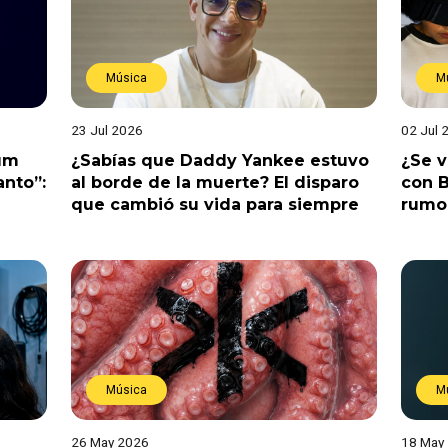
Música
M
23 Jul 2026
02 Jul 
bum
¿Sabías que Daddy Yankee estuvo
¿Se 
anto”:
al borde de la muerte? El disparo
con B
que cambió su vida para siempre
rumo
Música
M
26 May 2026
18 May