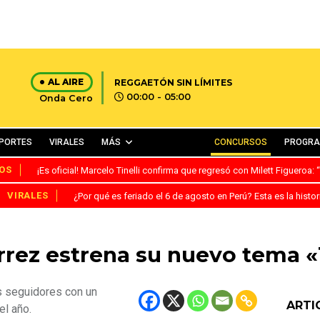
AL AIRE
REGGAETÓN SIN LÍMITES
00:00 - 05:00
Onda Cero
PORTES
VIRALES
MÁS
CONCURSOS
PROGR
OS
¡Es oficial! Marcelo Tinelli confirma que regresó con Milett Figueroa
VIRALES
¿Por qué es feriado el 6 de agosto en Perú? Esta es la histor
rez estrena su nuevo tema 
s seguidores con un
ARTI
el año.