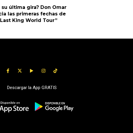
 su última gira? Don Omar
ia las primeras fechas de
Last King World Tour”
Descargar la App GRATIS