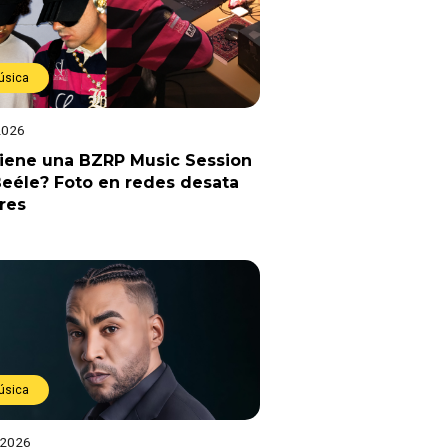
úsica
2026
viene una BZRP Music Session
eéle? Foto en redes desata
res
úsica
 2026