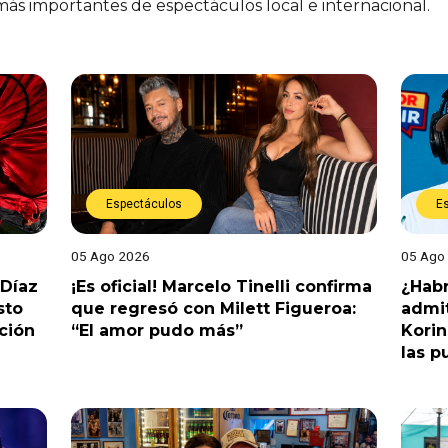
 más importantes de espectáculos local e internacional.
Espectáculos
E
05 Ago 2026
05 Ago
 Díaz
¡Es oficial! Marcelo Tinelli confirma
¿Habr
sto
que regresó con Milett Figueroa:
admit
ción
“El amor pudo más”
Korin
las p