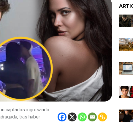
ARTI
ron captados ingresando
adrugada, tras haber