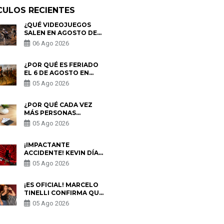
CULOS RECIENTES
¿QUÉ VIDEOJUEGOS
SALEN EN AGOSTO DE
2026? ESTOS SON LOS
06 Ago 2026
ESTRENOS MÁS
ESPERADOS
¿POR QUÉ ES FERIADO
EL 6 DE AGOSTO EN
PERÚ? ESTA ES LA
05 Ago 2026
HISTORIA
¿POR QUÉ CADA VEZ
MÁS PERSONAS
UTILIZAN UNA VPN
05 Ago 2026
PARA PROTEGER SU
PRIVACIDAD?
¡IMPACTANTE
ACCIDENTE! KEVIN DÍAZ
CAE DESDE OCHO
05 Ago 2026
METROS EN “ESTO ES
GUERRA” Y GENERA
PREOCUPACIÓN
¡ES OFICIAL! MARCELO
TINELLI CONFIRMA QUE
REGRESÓ CON MILETT
05 Ago 2026
FIGUEROA: “EL AMOR
PUDO MÁS”