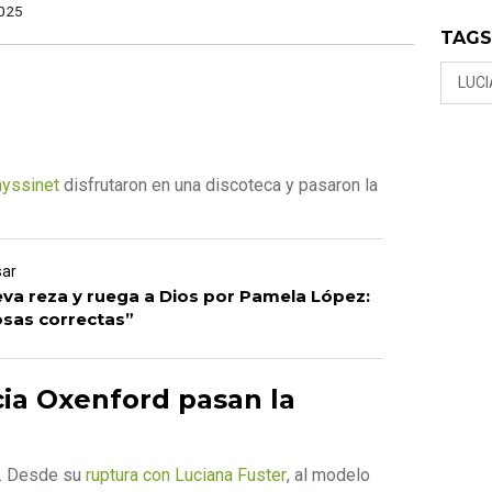
025
TAG
LUC
ayssinet
disfrutaron en una discoteca y pasaron la
sar
eva reza y ruega a Dios por Pamela López:
osas correctas”
cia Oxenford pasan la
za. Desde su
ruptura con Luciana Fuster
, al modelo