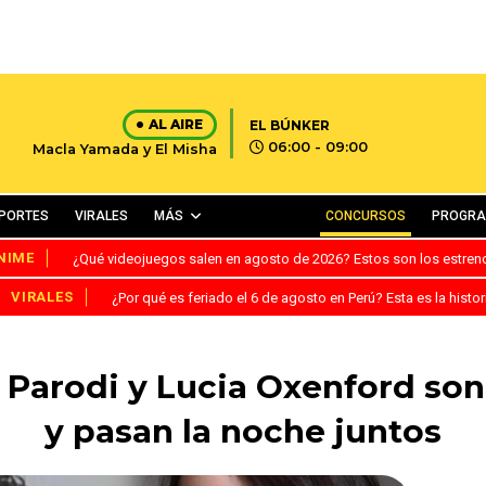
AL AIRE
EL BÚNKER
06:00 - 09:00
Macla Yamada y El Misha
PORTES
VIRALES
MÁS
CONCURSOS
PROGR
NIME
¿Qué videojuegos salen en agosto de 2026? Estos son los estre
VIRALES
¿Por qué es feriado el 6 de agosto en Perú? Esta es la histor
 Parodi y Lucia Oxenford son
y pasan la noche juntos