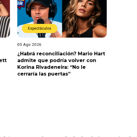
Espectáculos
Espect
05 Ago 2026
05 Ago 202
¿Habrá reconciliación? Mario Hart
Naldy Sa
ett
admite que podría volver con
que vivi
Korina Rivadeneira: “No le
denuncia
cerraría las puertas”
me parec