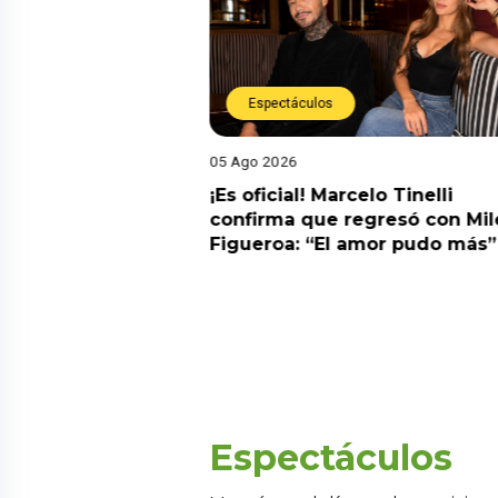
Espectáculos
05 Ago 2026
cidente! Kevin
¡Es oficial! Marcelo Tinelli
e ocho metros en
confirma que regresó con Mil
a” y genera
Figueroa: “El amor pudo más”
Espectáculos