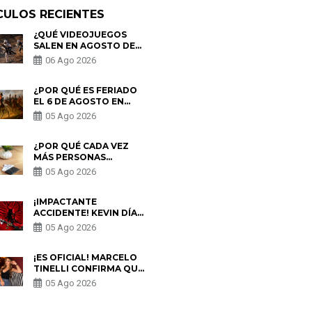
CULOS RECIENTES
¿QUÉ VIDEOJUEGOS
SALEN EN AGOSTO DE
2026? ESTOS SON LOS
06 Ago 2026
ESTRENOS MÁS
ESPERADOS
¿POR QUÉ ES FERIADO
EL 6 DE AGOSTO EN
PERÚ? ESTA ES LA
05 Ago 2026
HISTORIA
¿POR QUÉ CADA VEZ
MÁS PERSONAS
UTILIZAN UNA VPN
05 Ago 2026
PARA PROTEGER SU
PRIVACIDAD?
¡IMPACTANTE
ACCIDENTE! KEVIN DÍAZ
CAE DESDE OCHO
05 Ago 2026
METROS EN “ESTO ES
GUERRA” Y GENERA
PREOCUPACIÓN
¡ES OFICIAL! MARCELO
TINELLI CONFIRMA QUE
REGRESÓ CON MILETT
05 Ago 2026
FIGUEROA: “EL AMOR
PUDO MÁS”