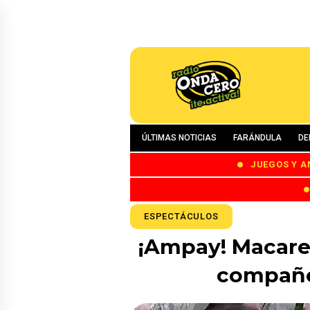
ÚLTIMAS NOTICIAS
FARÁNDULA
DE
JUEGOS Y A
ESPECTÁCULOS
¡Ampay! Macare
compañer