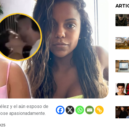
ARTI
Vélez y el aún esposo de
ándose apasionadamente.
025