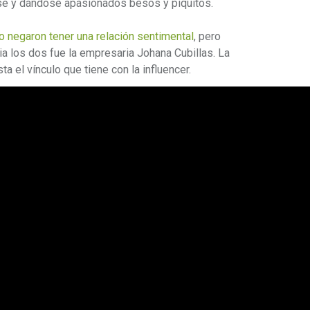
e y dándose apasionados besos y piquitos.
 negaron tener una relación sentimental
, pero
ia los dos fue la empresaria Johana Cubillas. La
a el vínculo que tiene con la influencer.