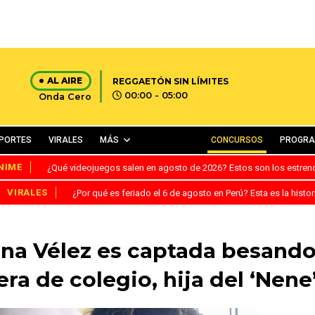
AL AIRE
REGGAETÓN SIN LÍMITES
00:00 - 05:00
Onda Cero
PORTES
VIRALES
MÁS
CONCURSOS
PROGR
NIME
¿Qué videojuegos salen en agosto de 2026? Estos son los estre
VIRALES
¿Por qué es feriado el 6 de agosto en Perú? Esta es la histor
na Vélez es captada besando 
a de colegio, hija del ‘Nene’