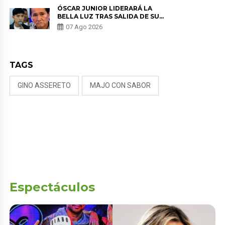
TUMOR”
ÓSCAR JUNIOR LIDERARÁ LA
BELLA LUZ TRAS SALIDA DE SU
PADRE POR POLÉMICA CON
07 Ago 2026
NALDY SALDAÑA
TAGS
GINO ASSERETO
MAJO CON SABOR
Espectáculos