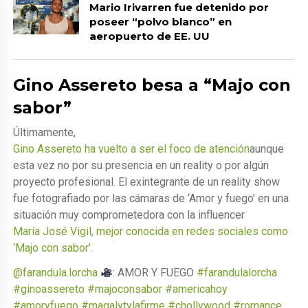
Mario Irivarren fue detenido por
poseer “polvo blanco” en
aeropuerto de EE. UU
Gino Assereto besa a “Majo con
sabor”
Últimamente,
Gino Assereto ha vuelto a ser el foco de atención
aunque
esta vez no por su presencia en un reality o por algún
proyecto profesional. El exintegrante de un reality show
fue fotografiado por las cámaras de ‘Amor y fuego’ en una
situación muy comprometedora con la influencer
María José Vigil, mejor conocida en redes sociales como
‘Majo con sabor’.
@farandula.lorcha
: AMOR Y FUEGO
#farandulalorcha
#ginoassereto
#majoconsabor
#americahoy
#amoryfuego
#magalytvlafirme
#chollywood
#romance