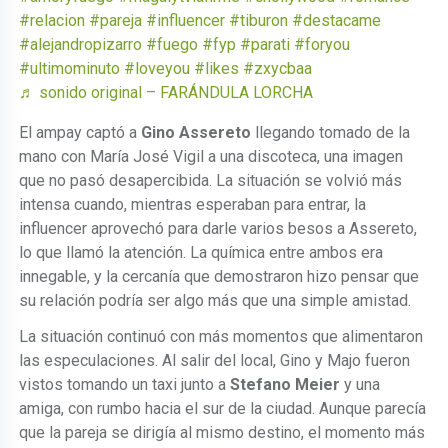
#relacion
#pareja
#influencer
#tiburon
#destacame
#alejandropizarro
#fuego
#fyp
#parati
#foryou
#ultimominuto
#loveyou
#likes
#zxycbaa
♬ sonido original – FARÁNDULA LORCHA
El ampay captó a
Gino Assereto
llegando tomado de la
mano con María José Vigil a una discoteca, una imagen
que no pasó desapercibida. La situación se volvió más
intensa cuando, mientras esperaban para entrar, la
influencer aprovechó para darle varios besos a Assereto,
lo que llamó la atención. La química entre ambos era
innegable, y la cercanía que demostraron hizo pensar que
su relación podría ser algo más que una simple amistad.
La situación continuó con más momentos que alimentaron
las especulaciones. Al salir del local, Gino y Majo fueron
vistos tomando un taxi junto a
Stefano Meier
y una
amiga, con rumbo hacia el sur de la ciudad. Aunque parecía
que la pareja se dirigía al mismo destino, el momento más