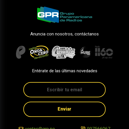
Anuncia con nosotros, contáctanos
Entérate de las últimas novedades
Enviar
ventas@grp.pe
997566067