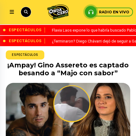
RADIO EN VIVO
ESPECTÁCULOS
Flavia Laos expone lo que habría buscado Pablo 
ESPECTÁCULOS
¿Terminaron? Diego Chávarri dejó de seguir a Ga
ESPECTÁCULOS
¡Ampay! Gino Assereto es captado
besando a “Majo con sabor”