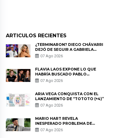
ARTICULOS RECIENTES
¿TERMINARON? DIEGO CHÁVARRI
DEJÓ DE SEGUIR A GABRIELA
HERRERA Y ANUNCIA SU SALIDA
07 Ago 2026
DE PÓDCAST
FLAVIA LAOS EXPONE LO QUE
HABRÍA BUSCADO PABLO
HEREDIA CON ALE FULLER: “UNA
07 Ago 2026
DE LAS PARTES QUERÍA EL
REMEMBER”
ARIA VEGA CONQUISTA CON EL
LANZAMIENTO DE “TOTOTO (+4)”
07 Ago 2026
MARIO HART REVELA
INESPERADO PROBLEMA DE
SALUD ANTES DE SEPARARSE DE
07 Ago 2026
KORINA: “ME ENCONTRARON UN