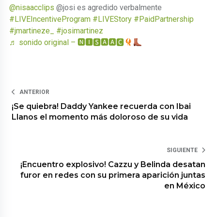
@nisaacclips
@josi es agredido verbalmente
#LIVEIncentiveProgram
#LIVEStory
#PaidPartnership
#jmartineze_
#josimartinez
♬ sonido original – 🅽🅸🆂🅰🅰🅲
ANTERIOR
¡Se quiebra! Daddy Yankee recuerda con Ibai
Llanos el momento más doloroso de su vida
SIGUIENTE
¡Encuentro explosivo! Cazzu y Belinda desatan
furor en redes con su primera aparición juntas
en México