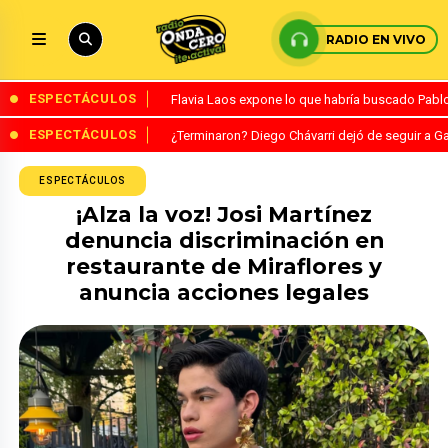
RADIO EN VIVO
ESPECTÁCULOS
Flavia Laos expone lo que habría buscado Pablo 
ESPECTÁCULOS
¿Terminaron? Diego Chávarri dejó de seguir a Ga
ESPECTÁCULOS
¡Alza la voz! Josi Martínez
denuncia discriminación en
restaurante de Miraflores y
anuncia acciones legales