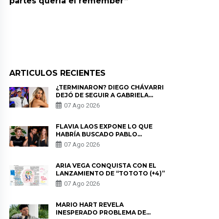
partes quería el remember”
ARTICULOS RECIENTES
¿TERMINARON? DIEGO CHÁVARRI
DEJÓ DE SEGUIR A GABRIELA
HERRERA Y ANUNCIA SU SALIDA
07 Ago 2026
DE PÓDCAST
FLAVIA LAOS EXPONE LO QUE
HABRÍA BUSCADO PABLO
HEREDIA CON ALE FULLER: “UNA
07 Ago 2026
DE LAS PARTES QUERÍA EL
REMEMBER”
ARIA VEGA CONQUISTA CON EL
LANZAMIENTO DE “TOTOTO (+4)”
07 Ago 2026
MARIO HART REVELA
INESPERADO PROBLEMA DE