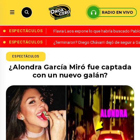
RADIO EN VIVO
ESPECTÁCULOS
Flavia Laos expone lo que habría buscado Pablo 
ESPECTÁCULOS
¿Terminaron? Diego Chávarri dejó de seguir a Ga
ESPECTÁCULOS
¿Alondra García Miró fue captada
con un nuevo galán?