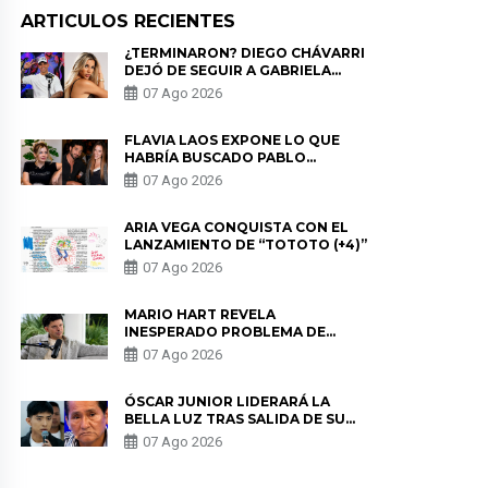
ARTICULOS RECIENTES
¿TERMINARON? DIEGO CHÁVARRI
DEJÓ DE SEGUIR A GABRIELA
HERRERA Y ANUNCIA SU SALIDA
07 Ago 2026
DE PÓDCAST
FLAVIA LAOS EXPONE LO QUE
HABRÍA BUSCADO PABLO
HEREDIA CON ALE FULLER: “UNA
07 Ago 2026
DE LAS PARTES QUERÍA EL
REMEMBER”
ARIA VEGA CONQUISTA CON EL
LANZAMIENTO DE “TOTOTO (+4)”
07 Ago 2026
MARIO HART REVELA
INESPERADO PROBLEMA DE
SALUD ANTES DE SEPARARSE DE
07 Ago 2026
KORINA: “ME ENCONTRARON UN
TUMOR”
ÓSCAR JUNIOR LIDERARÁ LA
BELLA LUZ TRAS SALIDA DE SU
PADRE POR POLÉMICA CON
07 Ago 2026
NALDY SALDAÑA