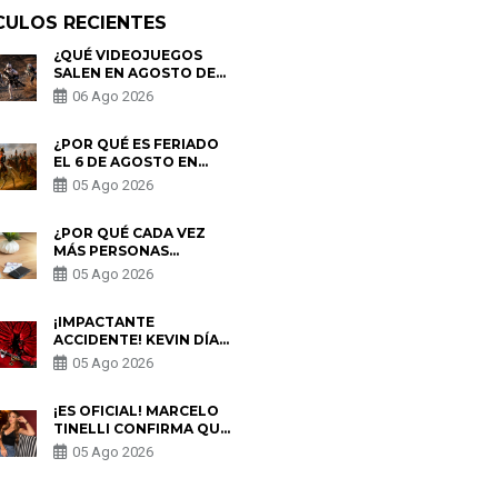
CULOS RECIENTES
¿QUÉ VIDEOJUEGOS
SALEN EN AGOSTO DE
2026? ESTOS SON LOS
06 Ago 2026
ESTRENOS MÁS
ESPERADOS
¿POR QUÉ ES FERIADO
EL 6 DE AGOSTO EN
PERÚ? ESTA ES LA
05 Ago 2026
HISTORIA
¿POR QUÉ CADA VEZ
MÁS PERSONAS
UTILIZAN UNA VPN
05 Ago 2026
PARA PROTEGER SU
PRIVACIDAD?
¡IMPACTANTE
ACCIDENTE! KEVIN DÍAZ
CAE DESDE OCHO
05 Ago 2026
METROS EN “ESTO ES
GUERRA” Y GENERA
PREOCUPACIÓN
¡ES OFICIAL! MARCELO
TINELLI CONFIRMA QUE
REGRESÓ CON MILETT
05 Ago 2026
FIGUEROA: “EL AMOR
PUDO MÁS”