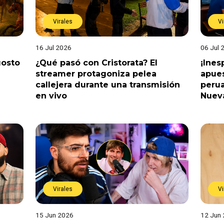
Virales
Vi
16 Jul 2026
06 Jul 
gosto
¿Qué pasó con Cristorata? El
¡Ine
streamer protagoniza pelea
apues
callejera durante una transmisión
perua
en vivo
Nuev
Virales
Vi
15 Jun 2026
12 Jun