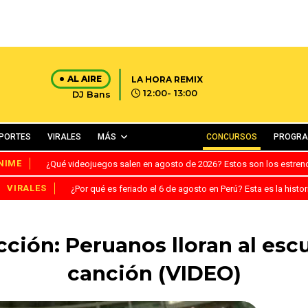
AL AIRE
LA HORA REMIX
12:00- 13:00
DJ Bans
PORTES
VIRALES
MÁS
CONCURSOS
PROGR
NIME
¿Qué videojuegos salen en agosto de 2026? Estos son los estre
VIRALES
¿Por qué es feriado el 6 de agosto en Perú? Esta es la histor
ección: Peruanos lloran al es
canción (VIDEO)