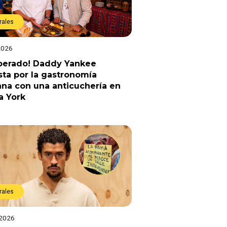
rales
2026
sperado! Daddy Yankee
ta por la gastronomía
na con una anticuchería en
a York
rales
 2026