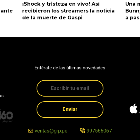
¡Shock y tristeza en vivo! Así
Una m
 ante
recibieron los streamers la noticia
Bunny
de la muerte de Gaspi
a pas
Entérate de las últimas novedades
os
Enviar
ventas@grp.pe
997566067