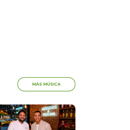
6
15 Jun 2026
por Venezuela! Así
¡Shock y tristeza en viv
aron algunos artistas
recibieron los streamers
vastador terremoto
noticia de la muerte de
MÁS MÚSICA