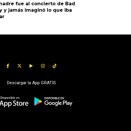
adre fue al concierto de Bad
 y jamás imaginó lo que iba
ar
Descargar la App GRATIS