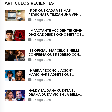
ARTICULOS RECIENTES
¿POR QUÉ CADA VEZ MÁS
PERSONAS UTILIZAN UNA VPN
PARA PROTEGER SU
05 Ago 2026
PRIVACIDAD?
¡IMPACTANTE ACCIDENTE! KEVIN
DÍAZ CAE DESDE OCHO METROS
EN “ESTO ES GUERRA” Y GENERA
05 Ago 2026
PREOCUPACIÓN
¡ES OFICIAL! MARCELO TINELLI
CONFIRMA QUE REGRESÓ CON
MILETT FIGUEROA: “EL AMOR
05 Ago 2026
PUDO MÁS”
¿HABRÁ RECONCILIACIÓN?
MARIO HART ADMITE QUE
PODRÍA VOLVER CON KORINA
05 Ago 2026
RIVADENEIRA: “NO LE CERRARÍA
LAS PUERTAS”
NALDY SALDAÑA CUENTA EL
DRAMA QUE VIVIÓ EN LA BELLA
LUZ TRAS DENUNCIA AL
05 Ago 2026
DIRECTOR MUSICAL: “NO ME
PARECE JUSTO”