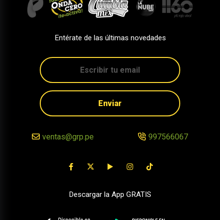
Entérate de las últimas novedades
Enviar
ventas@grp.pe
997566067
Descargar la App GRATIS