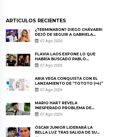
ARTICULOS RECIENTES
¿TERMINARON? DIEGO CHÁVARRI
DEJÓ DE SEGUIR A GABRIELA
HERRERA Y ANUNCIA SU SALIDA
07 Ago 2026
DE PÓDCAST
FLAVIA LAOS EXPONE LO QUE
HABRÍA BUSCADO PABLO
HEREDIA CON ALE FULLER: “UNA
07 Ago 2026
DE LAS PARTES QUERÍA EL
REMEMBER”
ARIA VEGA CONQUISTA CON EL
LANZAMIENTO DE “TOTOTO (+4)”
07 Ago 2026
MARIO HART REVELA
INESPERADO PROBLEMA DE
SALUD ANTES DE SEPARARSE DE
07 Ago 2026
KORINA: “ME ENCONTRARON UN
TUMOR”
ÓSCAR JUNIOR LIDERARÁ LA
BELLA LUZ TRAS SALIDA DE SU