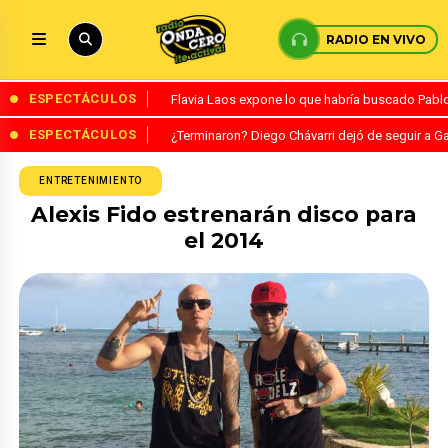
RADIO EN VIVO
ESPECTÁCULOS
Flavia Laos expone lo que habría buscado Pablo 
ESPECTÁCULOS
¿Terminaron? Diego Chávarri dejó de seguir a Ga
ENTRETENIMIENTO
Alexis Fido estrenarán disco para
el 2014