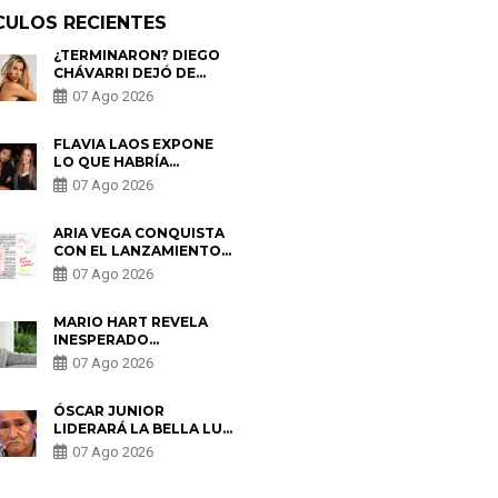
CULOS RECIENTES
¿TERMINARON? DIEGO
CHÁVARRI DEJÓ DE
SEGUIR A GABRIELA
07 Ago 2026
HERRERA Y ANUNCIA SU
SALIDA DE PÓDCAST
FLAVIA LAOS EXPONE
LO QUE HABRÍA
BUSCADO PABLO
07 Ago 2026
HEREDIA CON ALE
FULLER: “UNA DE LAS
PARTES QUERÍA EL
ARIA VEGA CONQUISTA
REMEMBER”
CON EL LANZAMIENTO
DE “TOTOTO (+4)”
07 Ago 2026
MARIO HART REVELA
INESPERADO
PROBLEMA DE SALUD
07 Ago 2026
ANTES DE SEPARARSE
DE KORINA: “ME
ENCONTRARON UN
ÓSCAR JUNIOR
TUMOR”
LIDERARÁ LA BELLA LUZ
TRAS SALIDA DE SU
07 Ago 2026
PADRE POR POLÉMICA
CON NALDY SALDAÑA