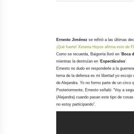
Ernesto Jiménez
se refirió a las últimas d
¡Qué fuerte! Ximena Hoyos afirma esto de F
Como se recuerda, Baigorria lloró en ‘
Boca 
mientras la destruían en ‘
Espectáculos
‘.
Ernesto no dudo en responderle a la guerrera
tema de la defensa es mi libertad yo escojo
de Alejandra. Yo no formo parte de un circo q
Posteriormente, Ernesto señaló: “Voy a segu
(Alejandra) cuando pasan este tipo de cosas
no estoy participando”.