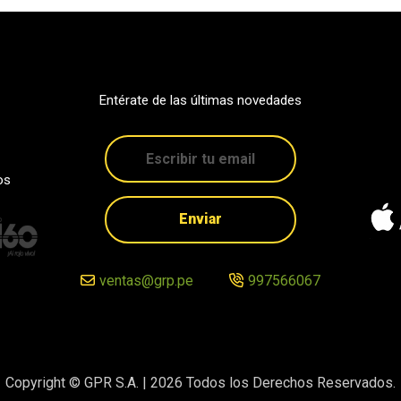
Entérate de las últimas novedades
os
Enviar
ventas@grp.pe
997566067
Copyright © GPR S.A. |
2026
Todos los Derechos Reservados.