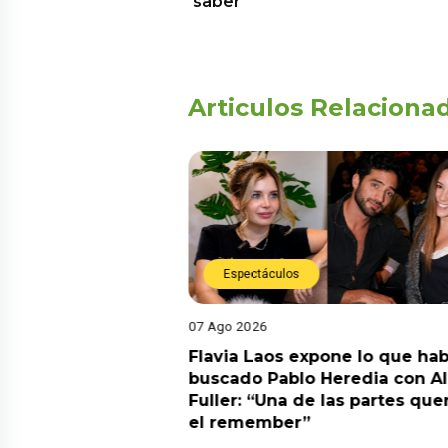
saber
Articulos Relaciona
Espectáculos
07 Ago 2026
Diego Chávarri
Flavia Laos expone lo que hab
 a Gabriela Herrera
buscado Pablo Heredia con A
alida de pódcast
Fuller: “Una de las partes que
el remember”