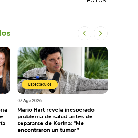
FOTOS
dos
Espectáculos
Espect
07 Ago 2026
07 Ago 202
ría
Mario Hart revela inesperado
Óscar Ju
le
problema de salud antes de
tras sal
ría
separarse de Korina: “Me
polémic
encontraron un tumor”