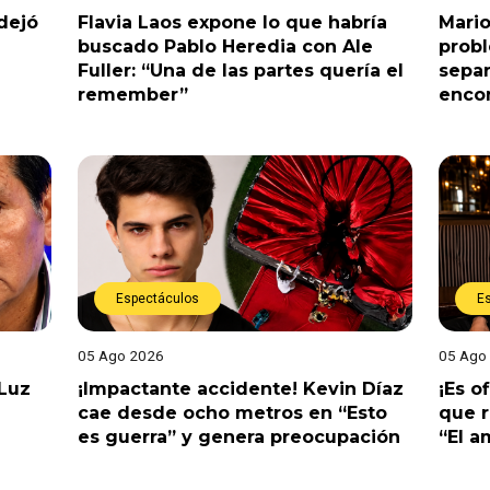
dejó
Flavia Laos expone lo que habría
Mario
buscado Pablo Heredia con Ale
prob
Fuller: “Una de las partes quería el
separ
remember”
enco
Espectáculos
E
05 Ago 2026
05 Ago
 Luz
¡Impactante accidente! Kevin Díaz
¡Es o
cae desde ocho metros en “Esto
que r
es guerra” y genera preocupación
“El 