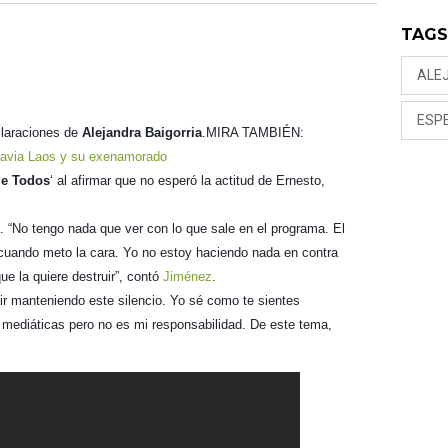
TAG
ALE
ESP
eclaraciones de
Alejandra Baigorria
.
MIRA TAMBIÉN:
lavia Laos y su exenamorado
de Todos
‘ al afirmar que no esperó la actitud de Ernesto,
. “No tengo nada que ver con lo que sale en el programa. El
 cuando meto la cara. Yo no estoy haciendo nada en contra
ue la quiere destruir”, contó
Jiménez
.
ir manteniendo este silencio. Yo sé como te sientes
 mediáticas pero no es mi responsabilidad. De este tema,