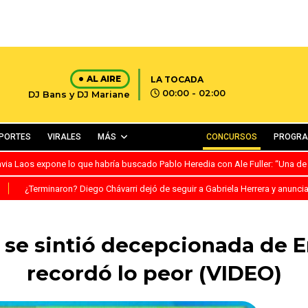
AL AIRE
LA TOCADA
00:00 - 02:00
DJ Bans y DJ Mariane
PORTES
VIRALES
MÁS
CONCURSOS
PROGR
avia Laos expone lo que habría buscado Pablo Heredia con Ale Fuller: “Una de
S
¿Terminaron? Diego Chávarri dejó de seguir a Gabriela Herrera y anunci
 se sintió decepcionada de Er
recordó lo peor (VIDEO)