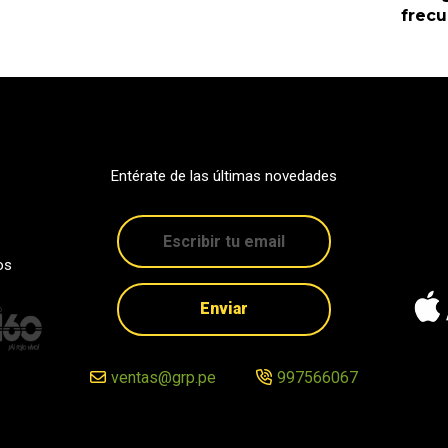
frec
Entérate de las últimas novedades
os
Enviar
ventas@grp.pe
997566067