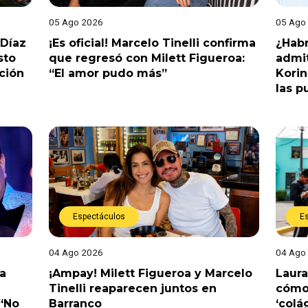
05 Ago 2026
05 Ago
 Díaz
¡Es oficial! Marcelo Tinelli confirma
¿Habr
sto
que regresó con Milett Figueroa:
admit
ción
“El amor pudo más”
Korin
las p
Espectáculos
E
04 Ago 2026
04 Ago
a
¡Ampay! Milett Figueroa y Marcelo
Laura
Tinelli reaparecen juntos en
cómo 
 “No
Barranco
‘colá