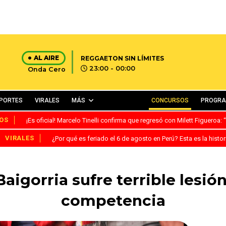
AL AIRE
REGGAETON SIN LÍMITES
23:00 - 00:00
Onda Cero
PORTES
VIRALES
MÁS
CONCURSOS
PROGR
OS
¡Es oficial! Marcelo Tinelli confirma que regresó con Milett Figueroa
VIRALES
¿Por qué es feriado el 6 de agosto en Perú? Esta es la histor
aigorria sufre terrible lesió
competencia