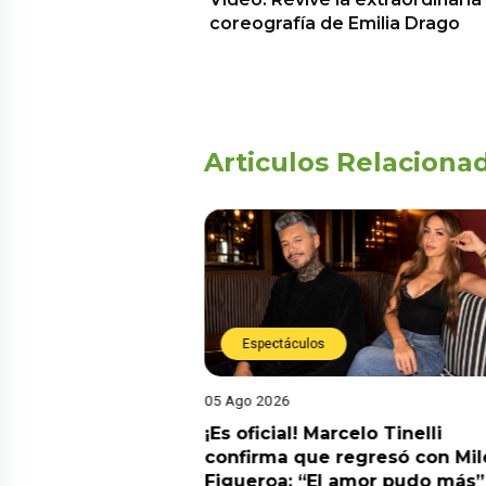
coreografía de Emilia Drago
Articulos Relaciona
Espectáculos
05 Ago 2026
cidente! Kevin
¡Es oficial! Marcelo Tinelli
e ocho metros en
confirma que regresó con Mil
a” y genera
Figueroa: “El amor pudo más”