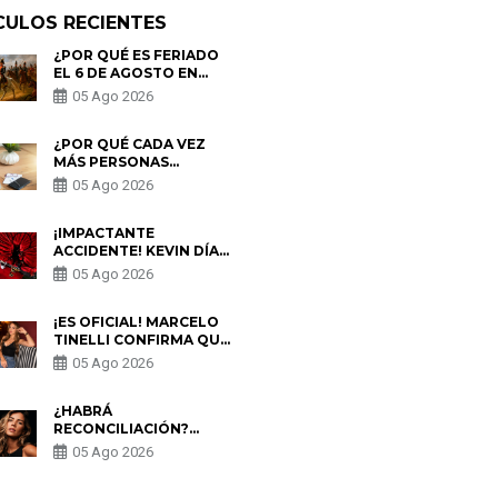
CULOS RECIENTES
¿POR QUÉ ES FERIADO
EL 6 DE AGOSTO EN
PERÚ? ESTA ES LA
05 Ago 2026
HISTORIA
¿POR QUÉ CADA VEZ
MÁS PERSONAS
UTILIZAN UNA VPN
05 Ago 2026
PARA PROTEGER SU
PRIVACIDAD?
¡IMPACTANTE
ACCIDENTE! KEVIN DÍAZ
CAE DESDE OCHO
05 Ago 2026
METROS EN “ESTO ES
GUERRA” Y GENERA
PREOCUPACIÓN
¡ES OFICIAL! MARCELO
TINELLI CONFIRMA QUE
REGRESÓ CON MILETT
05 Ago 2026
FIGUEROA: “EL AMOR
PUDO MÁS”
¿HABRÁ
RECONCILIACIÓN?
MARIO HART ADMITE
05 Ago 2026
QUE PODRÍA VOLVER
CON KORINA