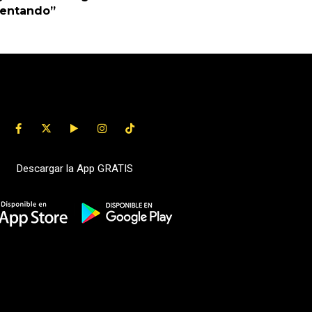
uentando”
Descargar la App GRATIS