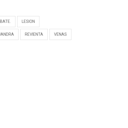
RIVADENEIRA: “NO LE
CERRARÍA LAS
S
PUERTAS”
BATE.
LESION
JANDRA
REVIENTA
VENAS