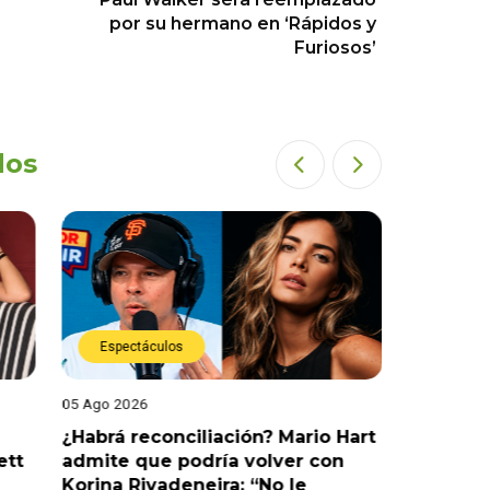
por su hermano en ‘Rápidos y
Furiosos’
dos
Espectáculos
Espect
05 Ago 2026
05 Ago 202
¿Habrá reconciliación? Mario Hart
Naldy Sa
ett
admite que podría volver con
que vivi
Korina Rivadeneira: “No le
denuncia