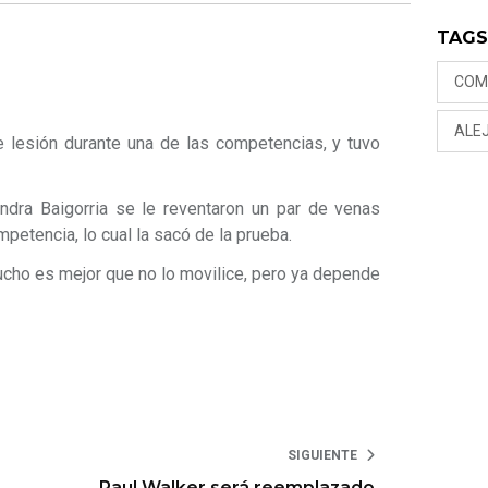
TAG
COM
ALE
ble lesión durante una de las competencias, y tuvo
andra Baigorria se le reventaron un par de venas
mpetencia, lo cual la sacó de la prueba.
ucho es mejor que no lo movilice, pero ya depende
SIGUIENTE
Paul Walker será reemplazado