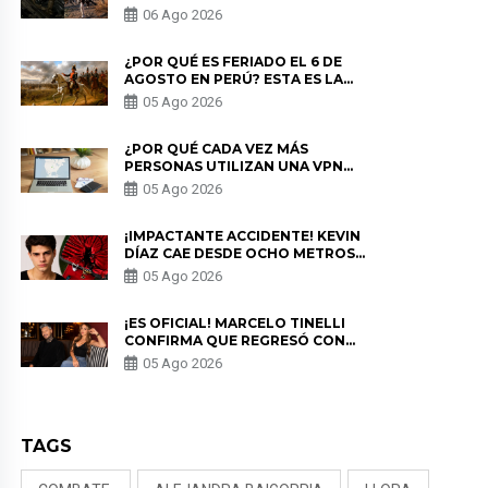
LOS ESTRENOS MÁS ESPERADOS
06 Ago 2026
¿POR QUÉ ES FERIADO EL 6 DE
AGOSTO EN PERÚ? ESTA ES LA
HISTORIA
05 Ago 2026
¿POR QUÉ CADA VEZ MÁS
PERSONAS UTILIZAN UNA VPN
PARA PROTEGER SU
05 Ago 2026
PRIVACIDAD?
¡IMPACTANTE ACCIDENTE! KEVIN
DÍAZ CAE DESDE OCHO METROS
EN “ESTO ES GUERRA” Y GENERA
05 Ago 2026
PREOCUPACIÓN
¡ES OFICIAL! MARCELO TINELLI
CONFIRMA QUE REGRESÓ CON
MILETT FIGUEROA: “EL AMOR
05 Ago 2026
PUDO MÁS”
TAGS