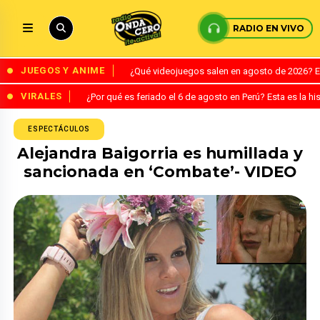
RADIO EN VIVO
JUEGOS Y ANIME
¿Qué videojuegos salen en agosto de 2026? 
VIRALES
¿Por qué es feriado el 6 de agosto en Perú? Esta es la his
ESPECTÁCULOS
Alejandra Baigorria es humillada y
sancionada en ‘Combate’- VIDEO