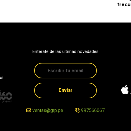
frec
Entérate de las últimas novedades
os
Enviar
ventas@grp.pe
997566067