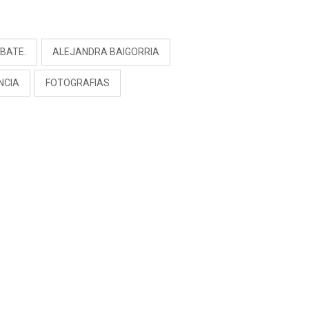
RIVADENEIRA: “NO LE
CERRARÍA LAS
S
PUERTAS”
BATE.
ALEJANDRA BAIGORRIA
NCIA
FOTOGRAFIAS