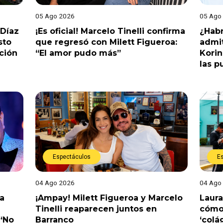
05 Ago 2026
05 Ago
 Díaz
¡Es oficial! Marcelo Tinelli confirma
¿Habr
sto
que regresó con Milett Figueroa:
admit
ción
“El amor pudo más”
Korin
las p
Espectáculos
E
04 Ago 2026
04 Ago
a
¡Ampay! Milett Figueroa y Marcelo
Laura
Tinelli reaparecen juntos en
cómo 
 “No
Barranco
‘colá