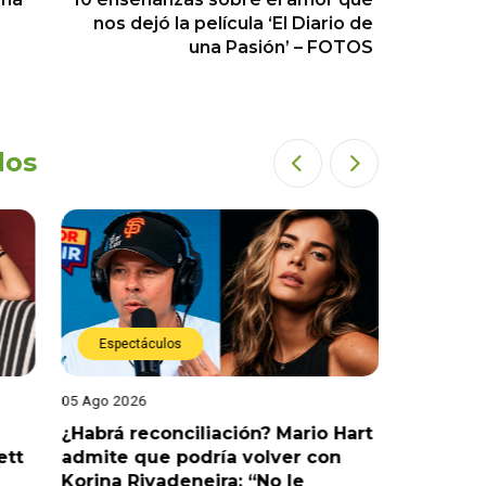
nos dejó la película ‘El Diario de
una Pasión’ – FOTOS
dos
Espectáculos
Espect
05 Ago 2026
05 Ago 202
¿Habrá reconciliación? Mario Hart
Naldy Sa
ett
admite que podría volver con
que vivi
Korina Rivadeneira: “No le
denuncia