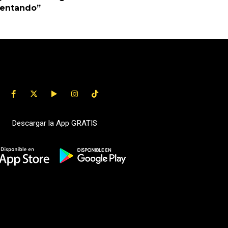
uentando”
Descargar la App GRATIS