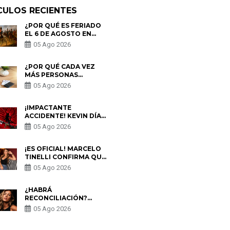
CULOS RECIENTES
¿POR QUÉ ES FERIADO
EL 6 DE AGOSTO EN
PERÚ? ESTA ES LA
05 Ago 2026
HISTORIA
¿POR QUÉ CADA VEZ
MÁS PERSONAS
UTILIZAN UNA VPN
05 Ago 2026
PARA PROTEGER SU
PRIVACIDAD?
¡IMPACTANTE
ACCIDENTE! KEVIN DÍAZ
CAE DESDE OCHO
05 Ago 2026
METROS EN “ESTO ES
GUERRA” Y GENERA
PREOCUPACIÓN
¡ES OFICIAL! MARCELO
TINELLI CONFIRMA QUE
REGRESÓ CON MILETT
05 Ago 2026
FIGUEROA: “EL AMOR
PUDO MÁS”
¿HABRÁ
RECONCILIACIÓN?
MARIO HART ADMITE
05 Ago 2026
QUE PODRÍA VOLVER
CON KORINA