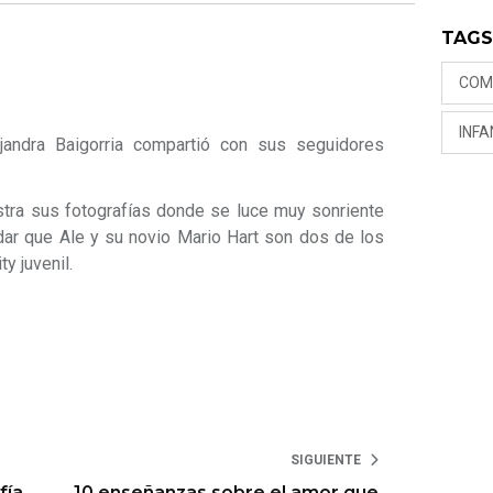
TAG
COM
INFA
jandra Baigorria compartió con sus seguidores
stra sus fotografías donde se luce muy sonriente
rdar que Ale y su novio Mario Hart son dos de los
ty juvenil.
SIGUIENTE
fía
10 enseñanzas sobre el amor que