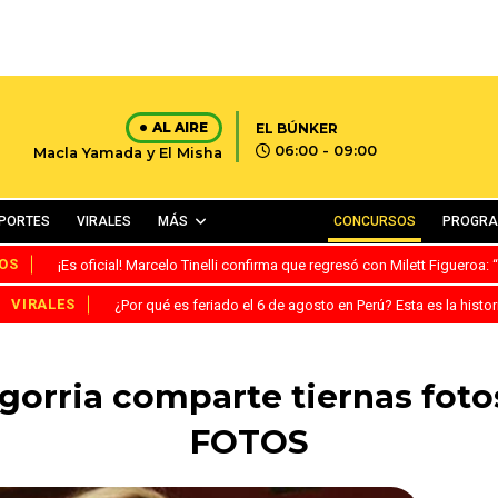
AL AIRE
EL BÚNKER
06:00 - 09:00
Macla Yamada y El Misha
PORTES
VIRALES
MÁS
CONCURSOS
PROGR
OS
¡Es oficial! Marcelo Tinelli confirma que regresó con Milett Figueroa
VIRALES
¿Por qué es feriado el 6 de agosto en Perú? Esta es la histor
gorria comparte tiernas foto
FOTOS