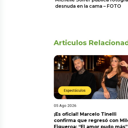
desnuda en la cama – FOTO
Articulos Relaciona
Espectáculos
05 Ago 2026
cidente! Kevin
¡Es oficial! Marcelo Tinelli
e ocho metros en
confirma que regresó con Mil
a” y genera
Figueroa: “El amor pudo más”