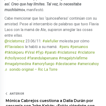
así. Creo que hay límites. Tal vez, lo necesitaba
muchísimo»
, manifestó.
Cabe mencionar que las ‘quinceañeras’ continúan con su
amistad. Pese al intercambio de palabras que tuvo Flavia
Laos con la mamá de Ale, supieron arreglar las cosas
entre ellas.
@riclatorrez
23.06/11:
#alefuller
molesta por cómo
#Flavialaos
le habló a su mamá .
#peru
#peruanos
#tiktokperu
#Viral
#fyp
#parati
#riclatorrez
#riclatorre
#chollywood
#farandulaperuana
#magalytvlafirme
#magalymedina
#amoryfuego
#destacame
#americahoy
♬ sonido original – Ric La Torre
ANTERIOR
Mónica Cabrejos cuestiona a Dalia Durán por
cercanía con John Kelvin: «Estás riéndote con