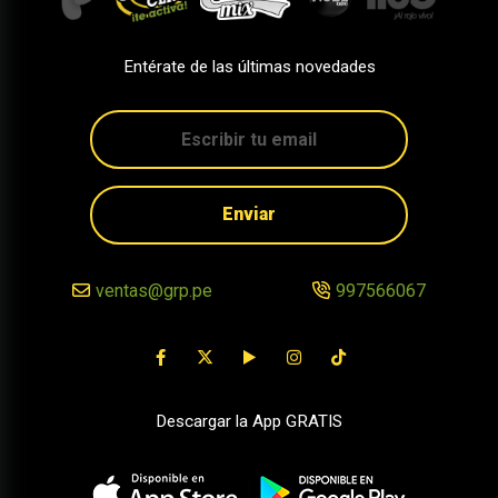
Entérate de las últimas novedades
Enviar
ventas@grp.pe
997566067
Descargar la App GRATIS