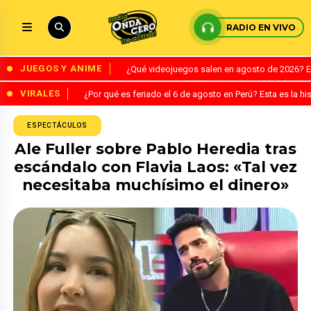
RADIO EN VIVO
JUEGOS Y ANIME
¿Qué videojuegos salen en agosto de 2026? 
VIRALES
¿Por qué es feriado el 6 de agosto en Perú? Esta es la his
ESPECTÁCULOS
Ale Fuller sobre Pablo Heredia tras
escándalo con Flavia Laos: «Tal vez
necesitaba muchísimo el dinero»