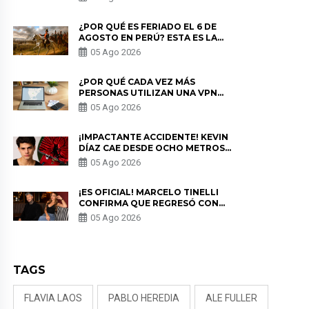
¿POR QUÉ ES FERIADO EL 6 DE
AGOSTO EN PERÚ? ESTA ES LA
HISTORIA
05 Ago 2026
¿POR QUÉ CADA VEZ MÁS
PERSONAS UTILIZAN UNA VPN
PARA PROTEGER SU
05 Ago 2026
PRIVACIDAD?
¡IMPACTANTE ACCIDENTE! KEVIN
DÍAZ CAE DESDE OCHO METROS
EN “ESTO ES GUERRA” Y GENERA
05 Ago 2026
PREOCUPACIÓN
¡ES OFICIAL! MARCELO TINELLI
CONFIRMA QUE REGRESÓ CON
MILETT FIGUEROA: “EL AMOR
05 Ago 2026
PUDO MÁS”
TAGS
FLAVIA LAOS
PABLO HEREDIA
ALE FULLER