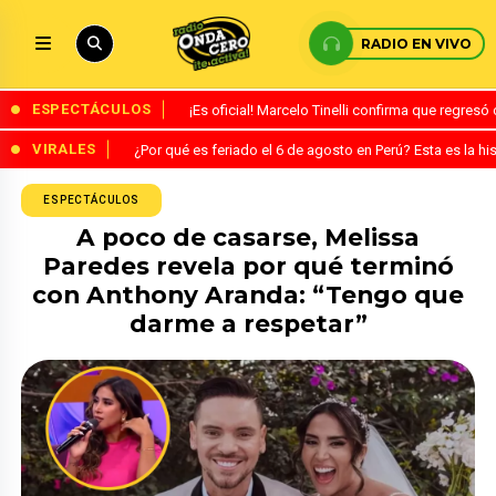
RADIO EN VIVO
ESPECTÁCULOS
¡Es oficial! Marcelo Tinelli confirma que regres
VIRALES
¿Por qué es feriado el 6 de agosto en Perú? Esta es la his
ESPECTÁCULOS
A poco de casarse, Melissa
Paredes revela por qué terminó
con Anthony Aranda: “Tengo que
darme a respetar”