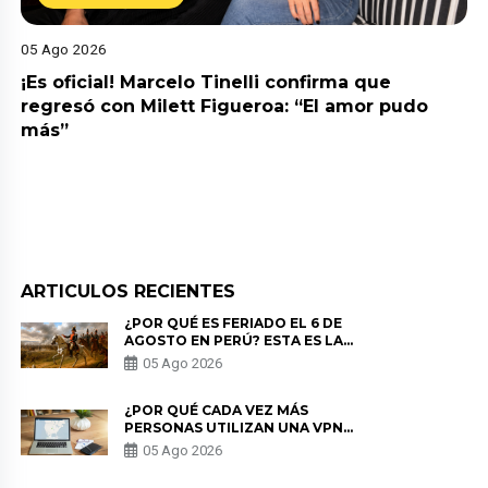
05 Ago 2026
¡Es oficial! Marcelo Tinelli confirma que
regresó con Milett Figueroa: “El amor pudo
más”
ARTICULOS RECIENTES
¿POR QUÉ ES FERIADO EL 6 DE
AGOSTO EN PERÚ? ESTA ES LA
HISTORIA
05 Ago 2026
¿POR QUÉ CADA VEZ MÁS
PERSONAS UTILIZAN UNA VPN
PARA PROTEGER SU
05 Ago 2026
PRIVACIDAD?