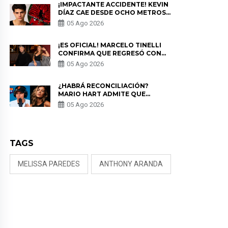
¡IMPACTANTE ACCIDENTE! KEVIN
DÍAZ CAE DESDE OCHO METROS
EN “ESTO ES GUERRA” Y GENERA
05 Ago 2026
PREOCUPACIÓN
¡ES OFICIAL! MARCELO TINELLI
CONFIRMA QUE REGRESÓ CON
MILETT FIGUEROA: “EL AMOR
05 Ago 2026
PUDO MÁS”
¿HABRÁ RECONCILIACIÓN?
MARIO HART ADMITE QUE
PODRÍA VOLVER CON KORINA
05 Ago 2026
RIVADENEIRA: “NO LE CERRARÍA
LAS PUERTAS”
TAGS
MELISSA PAREDES
ANTHONY ARANDA