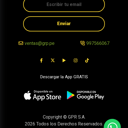
Enviar
ventas@grp.pe
997566067
Descargar la App GRATIS
Copyright © GPR S.A.
2026
Todos los Derechos Reservados.