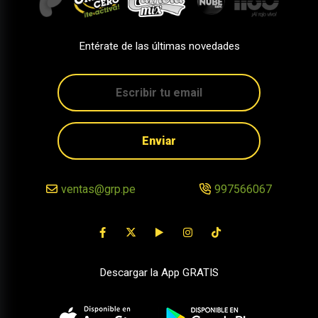
Entérate de las últimas novedades
Enviar
ventas@grp.pe
997566067
Descargar la App GRATIS