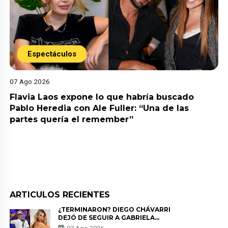
Espectáculos
07 Ago 2026
Flavia Laos expone lo que habría buscado
Pablo Heredia con Ale Fuller: “Una de las
partes quería el remember”
ARTICULOS RECIENTES
¿TERMINARON? DIEGO CHÁVARRI
DEJÓ DE SEGUIR A GABRIELA
HERRERA Y ANUNCIA SU SALIDA