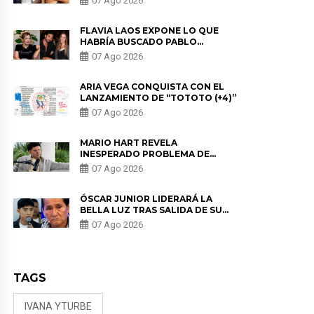
07 Ago 2026
DE PÓDCAST
FLAVIA LAOS EXPONE LO QUE
HABRÍA BUSCADO PABLO
HEREDIA CON ALE FULLER: “UNA
07 Ago 2026
DE LAS PARTES QUERÍA EL
REMEMBER”
ARIA VEGA CONQUISTA CON EL
LANZAMIENTO DE “TOTOTO (+4)”
07 Ago 2026
MARIO HART REVELA
INESPERADO PROBLEMA DE
SALUD ANTES DE SEPARARSE DE
07 Ago 2026
KORINA: “ME ENCONTRARON UN
TUMOR”
ÓSCAR JUNIOR LIDERARÁ LA
BELLA LUZ TRAS SALIDA DE SU
PADRE POR POLÉMICA CON
07 Ago 2026
NALDY SALDAÑA
TAGS
IVANA YTURBE