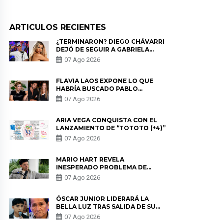
ARTICULOS RECIENTES
¿TERMINARON? DIEGO CHÁVARRI
DEJÓ DE SEGUIR A GABRIELA
HERRERA Y ANUNCIA SU SALIDA
07 Ago 2026
DE PÓDCAST
FLAVIA LAOS EXPONE LO QUE
HABRÍA BUSCADO PABLO
HEREDIA CON ALE FULLER: “UNA
07 Ago 2026
DE LAS PARTES QUERÍA EL
REMEMBER”
ARIA VEGA CONQUISTA CON EL
LANZAMIENTO DE “TOTOTO (+4)”
07 Ago 2026
MARIO HART REVELA
INESPERADO PROBLEMA DE
SALUD ANTES DE SEPARARSE DE
07 Ago 2026
KORINA: “ME ENCONTRARON UN
TUMOR”
ÓSCAR JUNIOR LIDERARÁ LA
BELLA LUZ TRAS SALIDA DE SU
PADRE POR POLÉMICA CON
07 Ago 2026