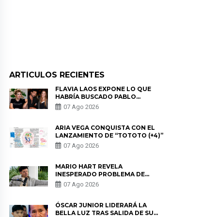
ARTICULOS RECIENTES
FLAVIA LAOS EXPONE LO QUE
HABRÍA BUSCADO PABLO
HEREDIA CON ALE FULLER: “UNA
07 Ago 2026
DE LAS PARTES QUERÍA EL
REMEMBER”
ARIA VEGA CONQUISTA CON EL
LANZAMIENTO DE “TOTOTO (+4)”
07 Ago 2026
MARIO HART REVELA
INESPERADO PROBLEMA DE
SALUD ANTES DE SEPARARSE DE
07 Ago 2026
KORINA: “ME ENCONTRARON UN
TUMOR”
ÓSCAR JUNIOR LIDERARÁ LA
BELLA LUZ TRAS SALIDA DE SU