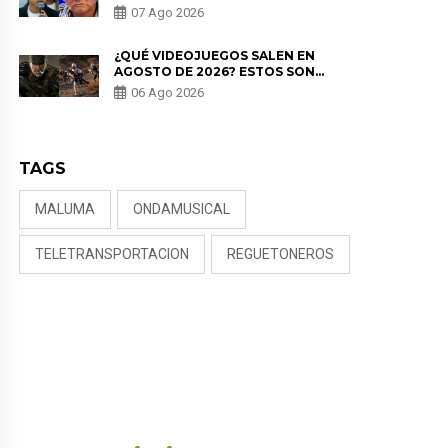
PADRE POR POLÉMICA CON
07 Ago 2026
NALDY SALDAÑA
¿QUÉ VIDEOJUEGOS SALEN EN
AGOSTO DE 2026? ESTOS SON
LOS ESTRENOS MÁS ESPERADOS
06 Ago 2026
TAGS
MALUMA
ONDAMUSICAL
TELETRANSPORTACION
REGUETONEROS