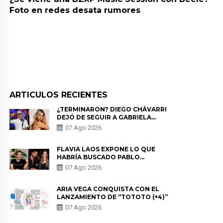
Foto en redes desata rumores
ARTICULOS RECIENTES
¿TERMINARON? DIEGO CHÁVARRI
DEJÓ DE SEGUIR A GABRIELA
HERRERA Y ANUNCIA SU SALIDA
07 Ago 2026
DE PÓDCAST
FLAVIA LAOS EXPONE LO QUE
HABRÍA BUSCADO PABLO
HEREDIA CON ALE FULLER: “UNA
07 Ago 2026
DE LAS PARTES QUERÍA EL
REMEMBER”
ARIA VEGA CONQUISTA CON EL
LANZAMIENTO DE “TOTOTO (+4)”
07 Ago 2026