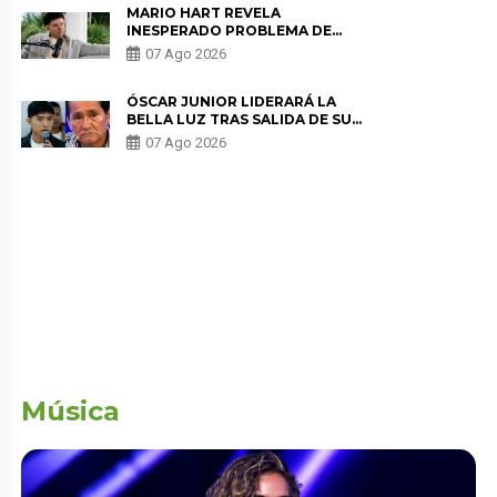
MARIO HART REVELA
INESPERADO PROBLEMA DE
SALUD ANTES DE SEPARARSE DE
07 Ago 2026
KORINA: “ME ENCONTRARON UN
TUMOR”
ÓSCAR JUNIOR LIDERARÁ LA
BELLA LUZ TRAS SALIDA DE SU
PADRE POR POLÉMICA CON
07 Ago 2026
NALDY SALDAÑA
Música