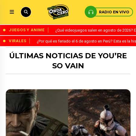
RADIO EN VIVO
JUEGOS Y ANIME
¿Qué videojuegos salen en agosto de 2026? 
VIRALES
¿Por qué es feriado el 6 de agosto en Perú? Esta es la his
ÚLTIMAS NOTICIAS DE YOU’RE
SO VAIN