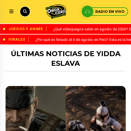
RADIO EN VIVO
JUEGOS Y ANIME
¿Qué videojuegos salen en agosto de 2026? 
VIRALES
¿Por qué es feriado el 6 de agosto en Perú? Esta es la his
ÚLTIMAS NOTICIAS DE YIDDA
ESLAVA