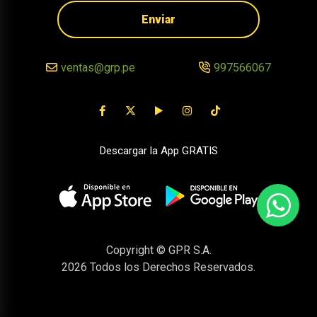
Enviar
ventas@grp.pe
997566067
Descargar la App GRATIS
Copyright © GPR S.A.
2026
Todos los Derechos Reservados.