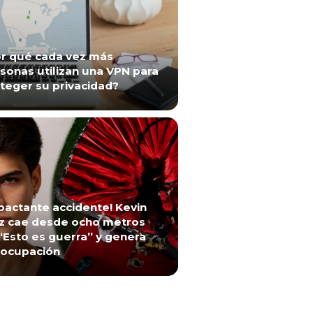
r qué cada vez más
sonas utilizan una VPN para
teger su privacidad?
pactante accidente! Kevin
z cae desde ocho metros
“Esto es guerra” y genera
ocupación