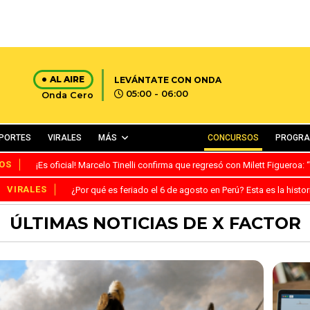
AL AIRE
LEVÁNTATE CON ONDA
05:00 - 06:00
Onda Cero
PORTES
VIRALES
MÁS
CONCURSOS
PROGR
OS
¡Es oficial! Marcelo Tinelli confirma que regresó con Milett Figueroa
VIRALES
¿Por qué es feriado el 6 de agosto en Perú? Esta es la histor
ÚLTIMAS NOTICIAS DE X FACTOR