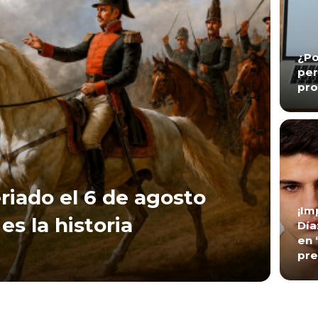
¿Po
per
pro
riado el 6 de agosto
¡Im
es la historia
Día
en 
pre