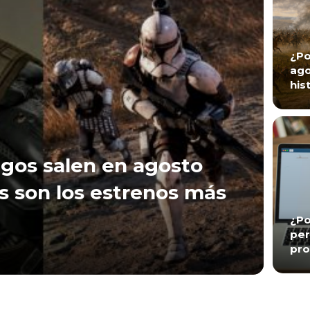
¿Po
ago
his
gos salen en agosto
s son los estrenos más
¿Po
per
pro