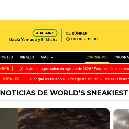
AL AIRE
EL BÚNKER
06:00 - 09:00
Macla Yamada y El Misha
PORTES
VIRALES
MÁS
CONCURSOS
PROGR
NIME
¿Qué videojuegos salen en agosto de 2026? Estos son los estre
VIRALES
¿Por qué es feriado el 6 de agosto en Perú? Esta es la histor
 NOTICIAS DE WORLD’S SNEAKIEST