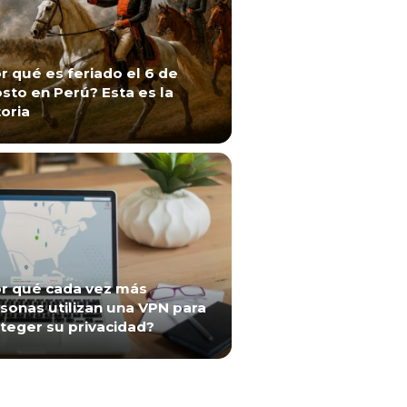
r qué es feriado el 6 de
sto en Perú? Esta es la
toria
r qué cada vez más
sonas utilizan una VPN para
teger su privacidad?